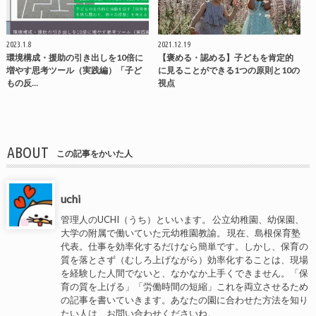
2023.1.8
2021.12.19
環境構成・援助の引き出しを10倍に
【褒める・認める】子どもを肯定的
増やす思考ツール（実践編）「子ど
に見ることができる1つの原則と10の
もの反…
視点
ABOUT
この記事をかいた人
uchi
管理人のUCHI（うち）といいます。 公立幼稚園、幼保園、
大学の附属で働いていた元幼稚園教諭。 現在、島根保育塾
代表。仕事を効率化するだけなら簡単です。しかし、保育の
質を落とさず（むしろ上げながら）効率化することは、現場
を経験した人間でないと、なかなか上手くできません。「保
育の質を上げる」「労働時間の短縮」これを両立させるため
の記事を書いていきます。あなたの園に合わせた方法を知り
たい人は、お問い合わせくださいね。