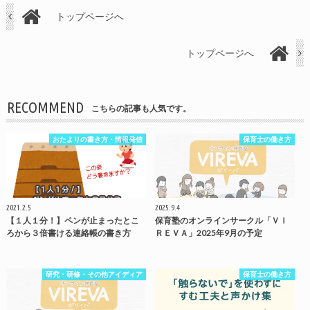
トップページへ
トップページへ
RECOMMEND
こちらの記事も人気です。
おたよりの書き方・情報発信
保育士の働き方
2021.2.5
2025.9.4
【１人１分！】ペンが止まったとこ
保育塾のオンラインサークル「ＶＩ
ろから３倍書ける連絡帳の書き方
ＲＥＶＡ」2025年9月の予定
研究・研修・その他アイディア
保育士の働き方