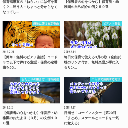
保育指導案の「ねらい」には何を書
【保護者の心をつかむ】保育所・幼
く？―迷う人・ちょっと分からなく
稚園の自己紹介の例文５０選
なってし…
簡単に弾ける定番曲
ピアノ・音楽
2019.2.21
2019.2.14
【簡単・無料のピアノ楽譜】コード
毎日の保育で使える3月の歌（全曲試
３つ以下で弾ける童謡・保育の定番
聴のリンク付き、無料楽譜が手に入
曲を50…
るリン…
おたよりの書き方・情報発信
コードで演奏する方法
2019.2.2
2018.9.27
【保護者の心をつかむ】保育所・幼
目指せ！コードマスター（第20回
稚園のおたより（３月）の文例１０
「まとめ」スケールとコードを一気
０選
に覚える）