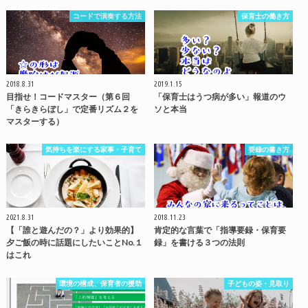
コードで演奏する方法
保育士の働き方
2018.8.31
2019.1.15
目指せ！コードマスター（第６回
「保育士はうつ病が多い」報道のウ
「きらきらぼし」で定番リズム２を
ソと本当
マスターする）
気持ちを楽にする家事・子育て
要録の書き方
2021.8.31
2018.11.23
【「誰と遊んだの？」より効果的】
肯定的な言葉で「指導要録・保育要
夕ご飯の時に話題にしたいことNo.１
録」を書ける３つの法則
はこれ
環境の構成、保育者の援助
子どもの姿・見取り