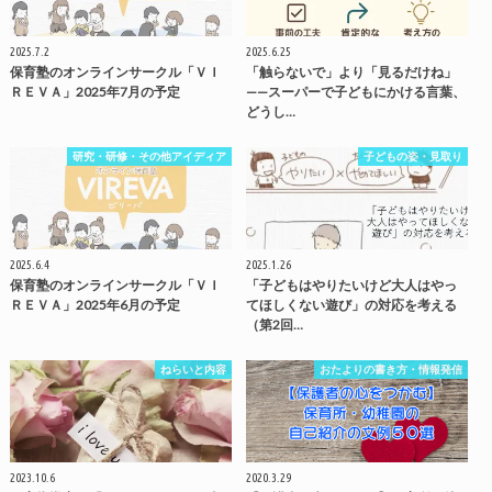
2025.7.2
2025.6.25
保育塾のオンラインサークル「ＶＩ
「触らないで」より「見るだけね」
ＲＥＶＡ」2025年7月の予定
——スーパーで子どもにかける言葉、
どうし…
研究・研修・その他アイディア
子どもの姿・見取り
2025.6.4
2025.1.26
保育塾のオンラインサークル「ＶＩ
「子どもはやりたいけど大人はやっ
ＲＥＶＡ」2025年6月の予定
てほしくない遊び」の対応を考える
（第2回…
ねらいと内容
おたよりの書き方・情報発信
2023.10.6
2020.3.29