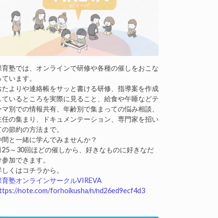
保育塾では、オンラインで研修や各種の催しをおこな
っています。
おたよりや連絡帳をサッと書ける研修、指導案を作成
しているところを実際に見ること、給食や午睡などテ
ーマ別での情報共有、年齢別で集まっての悩み相談、
主任の集まり、ドキュメンテーション、専門家を招い
ての節約の方法まで。
仲間と一緒に学んでみませんか？
月25～30回ほどの催しから、好きなものに好きなだ
け参加できます。
詳しくはコチラから。
保育塾オンラインサークルVIREVA
ttps://note.com/forhoikusha/n/nd26ed9ecf4d3