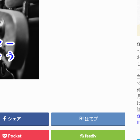
シェア
はてブ
h
Pocket
feedly