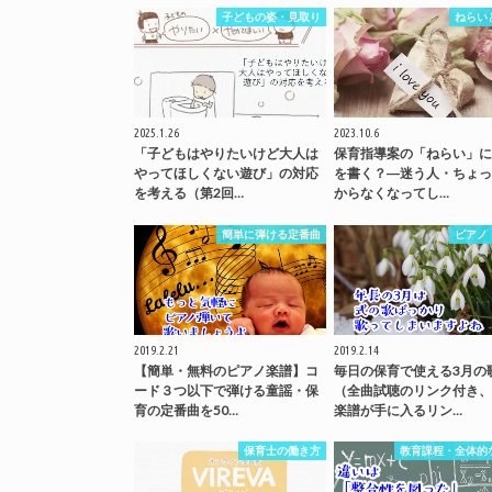
子どもの姿・見取り
ねらい
2025.1.26
2023.10.6
「子どもはやりたいけど大人は
保育指導案の「ねらい」に
やってほしくない遊び」の対応
を書く？―迷う人・ちょっ
を考える（第2回…
からなくなってし…
簡単に弾ける定番曲
ピアノ
2019.2.21
2019.2.14
【簡単・無料のピアノ楽譜】コ
毎日の保育で使える3月の
ード３つ以下で弾ける童謡・保
（全曲試聴のリンク付き、
育の定番曲を50…
楽譜が手に入るリン…
保育士の働き方
教育課程・全体的