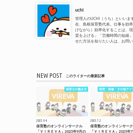
uchi
管理人のUCHI（うち）といいま
在、島根保育塾代表。仕事を効
げながら）効率化することは、
質を上げる」「労働時間の短縮
せた方法を知りたい人は、お問
NEW POST
このライターの最新記事
保育士の働き方
研究・研修・その他アイ
2025.9.4
2025.7.2
保育塾のオンラインサークル
保育塾のオンラインサーク
「ＶＩＲＥＶＡ」2025年9月の
「ＶＩＲＥＶＡ」2025年