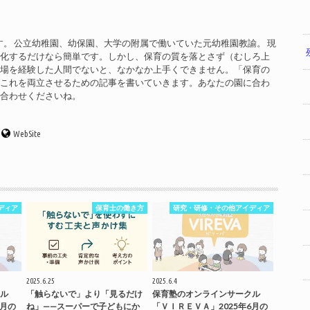
す。 公立幼稚園、幼保園、大学の附属で働いていた元幼稚園教諭。 現
率化するだけなら簡単です。しかし、保育の質を落とさず（むしろ上
現場を経験した人間でないと、なかなか上手くできません。「保育の
」これを両立させるための記事を書いていきます。あなたの園に合わ
い合わせくださいね。
WebSite
ディア
保育士の働き方
研究・研修・その他アイディア
2025.6.25
2025.6.4
ル
「触らないで」より「見るだけ
保育塾のオンラインサークル
7月の
ね」——スーパーで子どもにか
「ＶＩＲＥＶＡ」2025年6月の