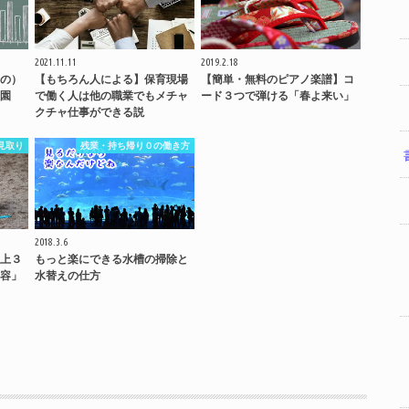
2021.11.11
2019.2.18
の）
【もちろん人による】保育現場
【簡単・無料のピアノ楽譜】コ
園
で働く人は他の職業でもメチャ
ード３つで弾ける「春よ来い」
クチャ仕事ができる説
見取り
残業・持ち帰り０の働き方
2018.3.6
上３
もっと楽にできる水槽の掃除と
容」
水替えの仕方