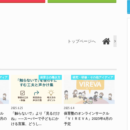
トップページへ
ディア
保育士の働き方
研究・研修・その他アイディア
2025.6.25
2025.6.4
ル
「触らないで」より「見るだけ
保育塾のオンラインサークル
7月の
ね」——スーパーで子どもにか
「ＶＩＲＥＶＡ」2025年6月の
ける言葉、どうし…
予定