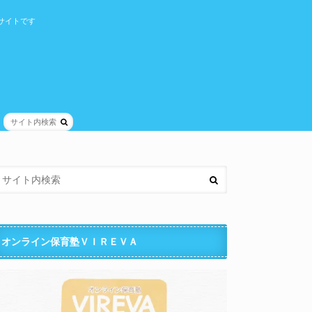
サイトです
オンライン保育塾ＶＩＲＥＶＡ