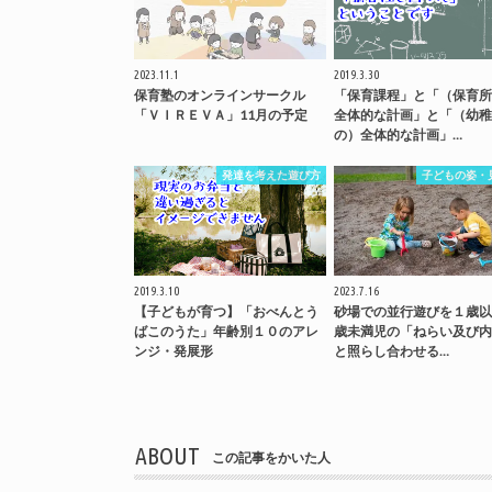
2023.11.1
2019.3.30
保育塾のオンラインサークル
「保育課程」と「（保育所
「ＶＩＲＥＶＡ」11月の予定
全体的な計画」と「（幼稚
の）全体的な計画」…
発達を考えた遊び方
子どもの姿・
2019.3.10
2023.7.16
【子どもが育つ】「おべんとう
砂場での並行遊びを１歳以
ばこのうた」年齢別１０のアレ
歳未満児の「ねらい及び内
ンジ・発展形
と照らし合わせる…
ABOUT
この記事をかいた人