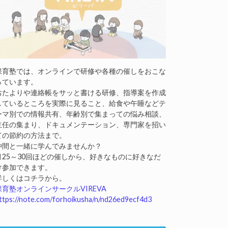
保育塾では、オンラインで研修や各種の催しをおこな
っています。
おたよりや連絡帳をサッと書ける研修、指導案を作成
しているところを実際に見ること、給食や午睡などテ
ーマ別での情報共有、年齢別で集まっての悩み相談、
主任の集まり、ドキュメンテーション、専門家を招い
ての節約の方法まで。
仲間と一緒に学んでみませんか？
月25～30回ほどの催しから、好きなものに好きなだ
け参加できます。
詳しくはコチラから。
保育塾オンラインサークルVIREVA
ttps://note.com/forhoikusha/n/nd26ed9ecf4d3