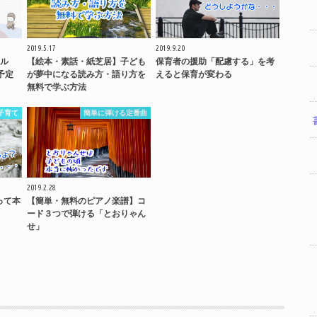
2019.5.17
2019.9.20
ル
【絵本・素話・紙芝居】子ども
保育者の援助「配慮する」を考
予定
が夢中になる読み方・語り方を
えると保育が変わる
無料で学ぶ方法
子育て
簡単に弾ける定番曲
2019.2.28
って本
【簡単・無料のピアノ楽譜】コ
ード３つで弾ける「とおりゃん
せ」