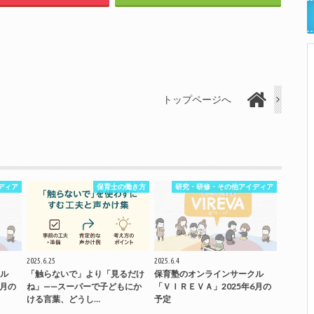
トップページへ
ディア
保育士の働き方
研究・研修・その他アイディア
2025.6.25
2025.6.4
ル
「触らないで」より「見るだけ
保育塾のオンラインサークル
7月の
ね」——スーパーで子どもにか
「ＶＩＲＥＶＡ」2025年6月の
ける言葉、どうし…
予定