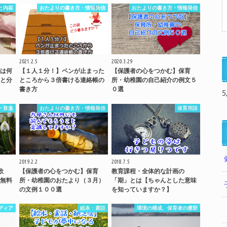
と内容
おたよりの書き方・情報発信
おたよりの書き方・情報発信
2021.2.5
2020.3.29
は何
【１人１分！】ペンが止まった
【保護者の心をつかむ】保育
と分
ところから３倍書ける連絡帳の
所・幼稚園の自己紹介の例文５
書き方
０選
5
・音楽
おたよりの書き方・情報発信
保育用語
2019.2.2
2018.7.5
歌
【保護者の心をつかむ】保育
教育課程・全体的な計画の
無料
所・幼稚園のおたより（３月）
「期」とは【ちゃんとした意味
の文例１００選
を知っていますか？】
ディア
絵本・素話
環境の構成、保育者の援助