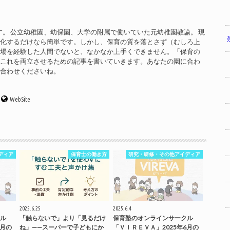
す。 公立幼稚園、幼保園、大学の附属で働いていた元幼稚園教諭。 現
率化するだけなら簡単です。しかし、保育の質を落とさず（むしろ上
現場を経験した人間でないと、なかなか上手くできません。「保育の
」これを両立させるための記事を書いていきます。あなたの園に合わ
い合わせくださいね。
WebSite
ディア
保育士の働き方
研究・研修・その他アイディア
2025.6.25
2025.6.4
ル
「触らないで」より「見るだけ
保育塾のオンラインサークル
7月の
ね」——スーパーで子どもにか
「ＶＩＲＥＶＡ」2025年6月の