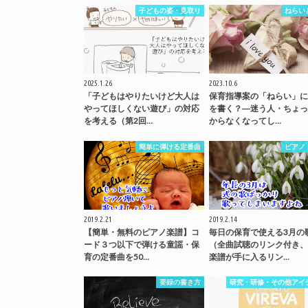
子どもの姿・見取り
ねらい
2025.1.26
2023.10.6
「子どもはやりたいけど大人は
保育指導案の「ねらい」に
やってほしくない遊び」の対応
を書く？―迷う人・ちょっ
を考える（第2回…
からなくなってし…
簡単に弾ける定番曲
ピアノ
2019.2.21
2019.2.14
【簡単・無料のピアノ楽譜】コ
毎日の保育で使える3月の
ード３つ以下で弾ける童謡・保
（全曲試聴のリンク付き、
育の定番曲を50…
楽譜が手に入るリン…
要録の書き方
研究・研修・その他アイ