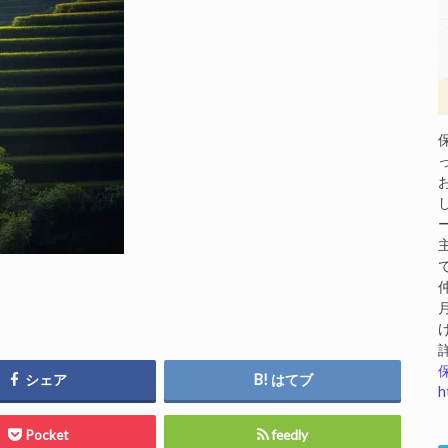
シェア
はてブ
h
Pocket
feedly