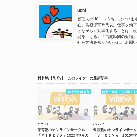
uchi
管理人のUCHI（うち）といいま
在、島根保育塾代表。仕事を効
げながら）効率化することは、
質を上げる」「労働時間の短縮
せた方法を知りたい人は、お問
NEW POST
このライターの最新記事
保育士の働き方
研究・研修・その他アイ
2025.9.4
2025.7.2
保育塾のオンラインサークル
保育塾のオンラインサーク
「ＶＩＲＥＶＡ」2025年9月の
「ＶＩＲＥＶＡ」2025年