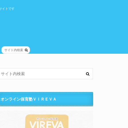
サイトです
オンライン保育塾ＶＩＲＥＶＡ