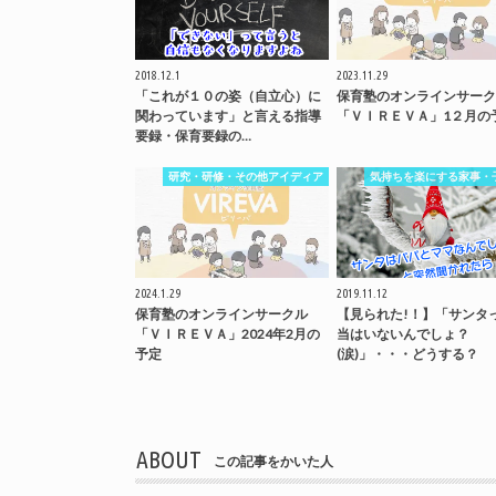
2018.12.1
2023.11.29
「これが１０の姿（自立心）に
保育塾のオンラインサーク
関わっています」と言える指導
「ＶＩＲＥＶＡ」1２月の
要録・保育要録の…
研究・研修・その他アイディア
気持ちを楽にする家事・
2024.1.29
2019.11.12
保育塾のオンラインサークル
【見られた!！】「サンタ
「ＶＩＲＥＶＡ」2024年2月の
当はいないんでしょ？
予定
(涙)」・・・どうする？
ABOUT
この記事をかいた人