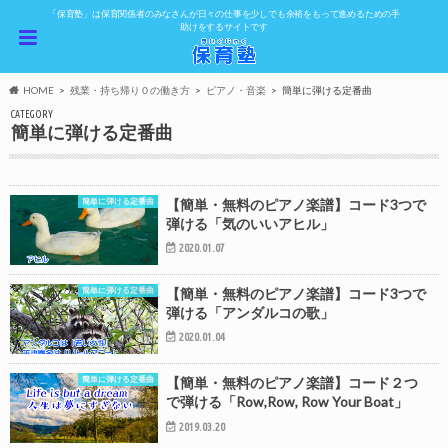
「保育塾」は保育関係者のみなさんが日々の仕事を少しでも余裕をもって進めるための手
助けをするサイトです
HOME
残業・持ち帰り０の働き方
ピアノ・音楽
簡単に弾ける定番曲
CATEGORY
簡単に弾ける定番曲
簡単に弾ける定番曲
【簡単・無料のピアノ楽譜】コード3つで
弾ける「気のいいアヒル」
2020.01.07
簡単に弾ける定番曲
【簡単・無料のピアノ楽譜】コード3つで
弾ける「アンダルコの歌」
2020.01.04
簡単に弾ける定番曲
【簡単・無料のピアノ楽譜】コード２つ
で弾ける「Row,Row, Row Your Boat」
2019.03.20