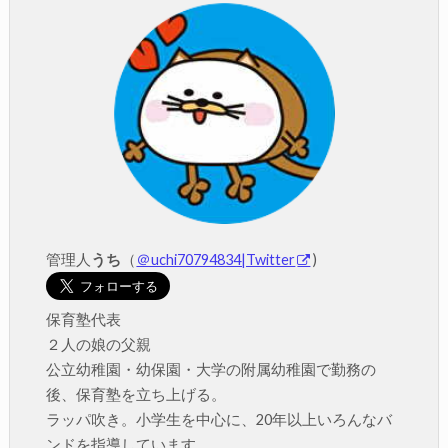
管理人
うち
（
＠uchi70794834|Twitter
)
保育塾代表
２人の娘の父親
公立幼稚園・幼保園・大学の附属幼稚園で勤務の
後、保育塾を立ち上げる。
ラッパ吹き。小学生を中心に、20年以上いろんなバ
ンドを指導しています。