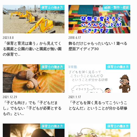
保育士の働き方
絵画・製作・壁面
2023.8.8
2018.6.17
「保育と育児は違う」から見えてく
飾るだけじゃもったいない！遊べる
る園庭と公園の違いと園庭が無い園
壁面アイディア30
の保育で…
保育士の働き方
保育士の働き方
2021.12.29
2021.1.17
「子ども向け」でも「子どもだま
「子どもを深く見るってこういうこ
し」でもない「子どもが必要とする
となんだ」ということが分かる研修
もの」とい…
保育士の働き方
保育士の働き方