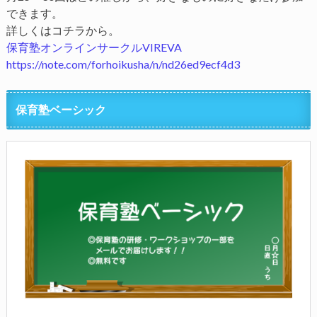
できます。
詳しくはコチラから。
保育塾オンラインサークルVIREVA
https://note.com/forhoikusha/n/nd26ed9ecf4d3
保育塾ベーシック