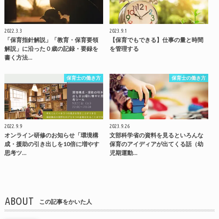
2022.3.3
2023.9.1
「保育指針解説」「教育・保育要領
【保育でもできる】仕事の量と時間
解説」に沿った０歳の記録・要録を
を管理する
書く方法…
保育士の働き方
保育士の働き方
2022.9.9
2023.9.26
オンライン研修のお知らせ「環境構
文部科学省の資料を見るといろんな
成・援助の引き出しを10倍に増やす
保育のアイディアが出てくる話（幼
思考ツ…
児期運動…
ABOUT
この記事をかいた人