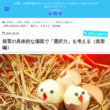
「保育塾」は保育関係者のみなさんが日々の仕事を少しでも余裕をもって進めるための手
助けをするサイトです
HOME
研究・研修・その他アイディア
保育士の働き方
保育の具体的な場面で「選択力」を考える（造形編）
2023.08.30
保育士の働き方
保育の具体的な場面で「選択力」を考える（造形
編）