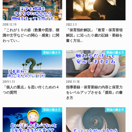
2018.12.19
2022.3.3
「これが１０の姿（数量や図形、標
「保育指針解説」「教育・保育要領
識や文字などへの関心・感覚）に関
解説」に沿った０歳の記録・要録を
わってい…
書く方法…
要録の書き方
要録の書き方
2019.1.13
2018.11.18
「個人の重点」を思い付くための４
指導要録・保育要録の内容と保育力
つの質問
をレベルアップさせる「援助」の書
き方
要録の書き方
要録の書き方