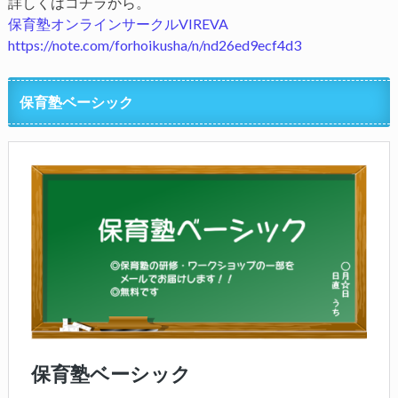
詳しくはコチラから。
保育塾オンラインサークルVIREVA
https://note.com/forhoikusha/n/nd26ed9ecf4d3
保育塾ベーシック