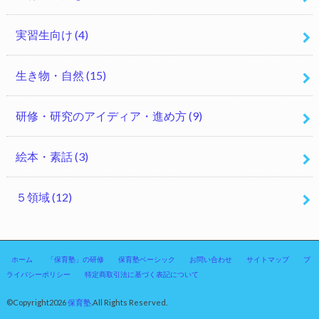
実習生向け
(4)
生き物・自然
(15)
研修・研究のアイディア・進め方
(9)
絵本・素話
(3)
５領域
(12)
ホーム
「保育塾」の研修
保育塾ベーシック
お問い合わせ
サイトマップ
プ
ライバシーポリシー
特定商取引法に基づく表記について
©Copyright2026
保育塾
.All Rights Reserved.