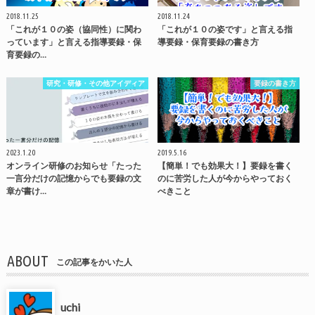
2018.11.25
2018.11.24
「これが１０の姿（協同性）に関わ
「これが１０の姿です」と言える指
っています」と言える指導要録・保
導要録・保育要録の書き方
育要録の…
研究・研修・その他アイディア
要録の書き方
2023.1.20
2019.5.16
オンライン研修のお知らせ「たった
【簡単！でも効果大！】要録を書く
一言分だけの記憶からでも要録の文
のに苦労した人が今からやっておく
章が書け…
べきこと
ABOUT
この記事をかいた人
uchi