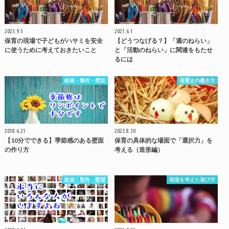
2023.9.5
2021.6.1
保育の現場で子どもがハサミを安全
【どうつなげる？】「週のねらい」
に使うために考えておきたいこと
と「活動のねらい」に関連をもたせ
るには
絵画・製作・壁面
保育士の働き方
2018.6.21
2023.8.30
【10分でできる】季節感のある壁面
保育の具体的な場面で「選択力」を
の作り方
考える（造形編）
絵画・製作・壁面
発達を考えた遊び方