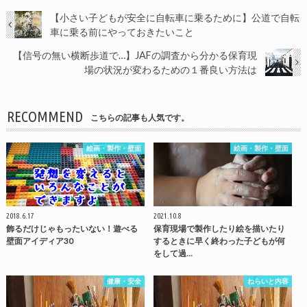
【小さい子どもが安全に自転車に乗るために】公道で自転
車に乗る前にやっておきたいこと
【信号の無い横断歩道で…】JAFの調査から分かる保育現
場の状況が変わるための１番良い方法は
RECOMMEND
こちらの記事も人気です。
絵画・製作・壁面
絵画・製作・壁面
2018.6.17
2021.10.8
飾るだけじゃもったいない！遊べる
保育現場で製作したり絵を描いたり
壁面アイディア30
するときに早く終わった子どもが何
をして過…
健康・安全
ねらいと内容