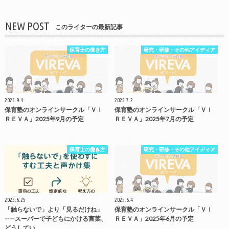
NEW POST
このライターの最新記事
保育士の働き方
研究・研修・その他アイディア
2025.9.4
2025.7.2
保育塾のオンラインサークル「ＶＩ
保育塾のオンラインサークル「ＶＩ
ＲＥＶＡ」2025年9月の予定
ＲＥＶＡ」2025年7月の予定
保育士の働き方
研究・研修・その他アイディア
2025.6.25
2025.6.4
「触らないで」より「見るだけね」
保育塾のオンラインサークル「ＶＩ
——スーパーで子どもにかける言葉、
ＲＥＶＡ」2025年6月の予定
どうしてい…