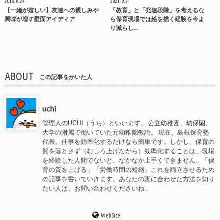
2018.6.24
2021.9.21
【一緒が嬉しい】友達への親しみや
「教育」と「発達段階」を考えるな
興味が増す壁面アイディア
ら保育現場では絵を描く経験を今よ
り減らし…
ABOUT
この記事をかいた人
uchi
管理人のUCHI（うち）といいます。 公立幼稚園、幼保園、
大学の附属で働いていた元幼稚園教諭。 現在、島根保育塾
代表。仕事を効率化するだけなら簡単です。しかし、保育の
質を落とさず（むしろ上げながら）効率化することは、現場
を経験した人間でないと、なかなか上手くできません。「保
育の質を上げる」「労働時間の短縮」これを両立させるため
の記事を書いていきます。あなたの園に合わせた方法を知り
たい人は、お問い合わせくださいね。
WebSite