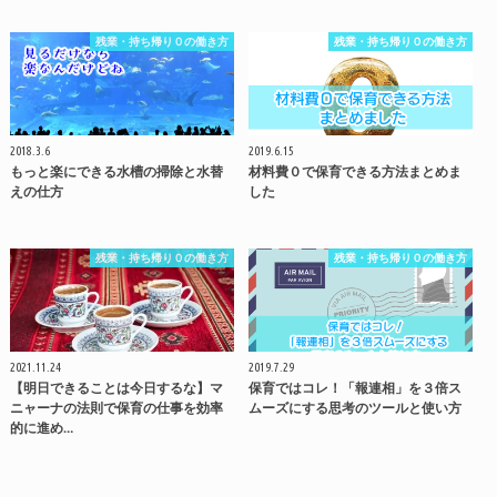
残業・持ち帰り０の働き方
残業・持ち帰り０の働き方
2018.3.6
2019.6.15
もっと楽にできる水槽の掃除と水替
材料費０で保育できる方法まとめま
えの仕方
した
残業・持ち帰り０の働き方
残業・持ち帰り０の働き方
2021.11.24
2019.7.29
【明日できることは今日するな】マ
保育ではコレ！「報連相」を３倍ス
ニャーナの法則で保育の仕事を効率
ムーズにする思考のツールと使い方
的に進め…