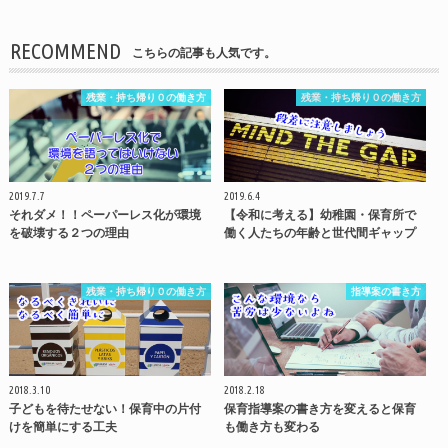
RECOMMEND
こちらの記事も人気です。
残業・持ち帰り０の働き方
残業・持ち帰り０の働き方
2019.7.7
2019.6.4
それダメ！！ペーパーレス化が環境
【令和に考える】幼稚園・保育所で
を破壊する２つの理由
働く人たちの年齢と世代間ギャップ
残業・持ち帰り０の働き方
指導案の書き方
2018.3.10
2018.2.18
子どもを待たせない！保育中の片付
保育指導案の書き方を変えると保育
けを簡単にする工夫
も働き方も変わる