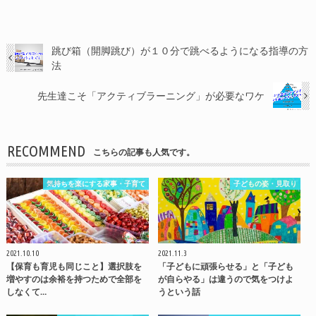
跳び箱（開脚跳び）が１０分で跳べるようになる指導の方
法
先生達こそ「アクティブラーニング」が必要なワケ
RECOMMEND
こちらの記事も人気です。
気持ちを楽にする家事・子育て
子どもの姿・見取り
2021.10.10
2021.11.3
【保育も育児も同じこと】選択肢を
「子どもに頑張らせる」と「子ども
増やすのは余裕を持つためで全部を
が自らやる」は違うので気をつけよ
しなくて…
うという話