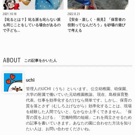
2021.10.18
2022.8.23
【叱るとは？】叱る派も叱らない派
【安全・楽しく・発見】「保育者の
も同じことをしている場合があるの
役割ってなんだろう」を砂場の遊び
で子ども…
で考える
ABOUT
この記事をかいた人
uchi
管理人のUCHI（うち）といいます。 公立幼稚園、幼保園、
大学の附属で働いていた元幼稚園教諭。 現在、島根保育塾
代表。仕事を効率化するだけなら簡単です。しかし、保育の
質を落とさず（むしろ上げながら）効率化することは、現場
を経験した人間でないと、なかなか上手くできません。「保
育の質を上げる」「労働時間の短縮」これを両立させるため
の記事を書いていきます。あなたの園に合わせた方法を知り
たい人は、お問い合わせくださいね。