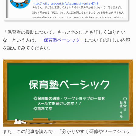
http://hoiku-support.info/subanasi-kouka-4749
みなさん、子どもに素話してますか？絵本の読み聞かせではなくて、何も読まずに
語って聞かせる「素話」です。人の話を聞こうとするようになる想像力がUPする人
の心情を理解するようになるコミュニケーション能力がUPするなどなど、素話って
いいことずくめなんですよ。「素話」で子どもが話を聞くようになる理由なぜ「素
話」で子どもが話を聞くようになるんでしょう？1番の理由は、「話を聞いて楽しか
「保育者の援助について、もっと他のことも詳しく知りたい
った」という体験ができるからです。絵本の場合は、話を聞かなくても、絵を見て
楽しむことができます。子どもたちは、絵本を読んでもら...
な」という人は、
「保育塾ベーシック」
についての詳しい内容
を読んでみてください。
また、この記事を読んで、「分かりやすく研修やワークショッ