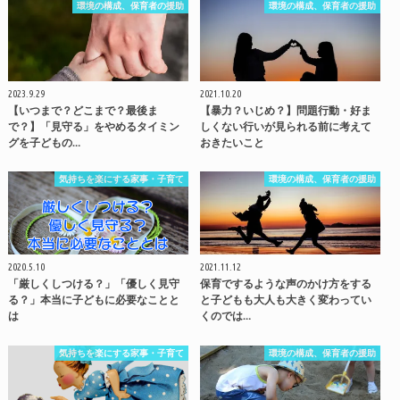
環境の構成、保育者の援助
環境の構成、保育者の援助
2023.9.29
2021.10.20
【いつまで？どこまで？最後ま
【暴力？いじめ？】問題行動・好ま
で？】「見守る」をやめるタイミン
しくない行いが見られる前に考えて
グを子どもの…
おきたいこと
気持ちを楽にする家事・子育て
環境の構成、保育者の援助
2020.5.10
2021.11.12
「厳しくしつける？」「優しく見守
保育でするような声のかけ方をする
る？」本当に子どもに必要なことと
と子どもも大人も大きく変わってい
は
くのでは…
気持ちを楽にする家事・子育て
環境の構成、保育者の援助