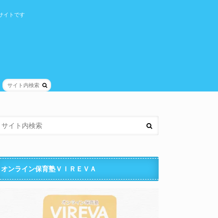
サイトです
オンライン保育塾ＶＩＲＥＶＡ