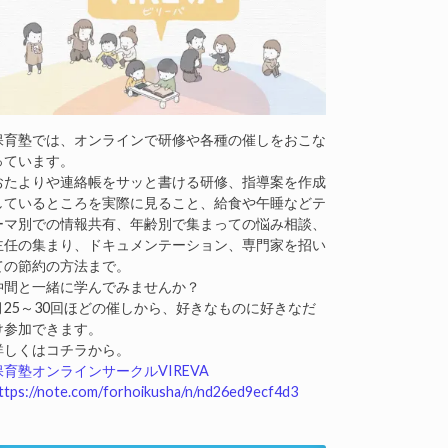
保育塾では、オンラインで研修や各種の催しをおこな
っています。
おたよりや連絡帳をサッと書ける研修、指導案を作成
しているところを実際に見ること、給食や午睡などテ
ーマ別での情報共有、年齢別で集まっての悩み相談、
主任の集まり、ドキュメンテーション、専門家を招い
ての節約の方法まで。
仲間と一緒に学んでみませんか？
月25～30回ほどの催しから、好きなものに好きなだ
け参加できます。
詳しくはコチラから。
保育塾オンラインサークルVIREVA
ttps://note.com/forhoikusha/n/nd26ed9ecf4d3