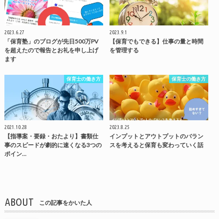
2023.6.27
2023.9.1
「保育塾」のブログが先日500万PV
【保育でもできる】仕事の量と時間
を超えたので報告とお礼を申し上げ
を管理する
ます
保育士の働き方
保育士の働き方
2021.10.28
2023.8.25
【指導案・要録・おたより】書類仕
インプットとアウトプットのバラン
事のスピードが劇的に速くなる3つの
スを考えると保育も変わっていく話
ポイン…
ABOUT
この記事をかいた人