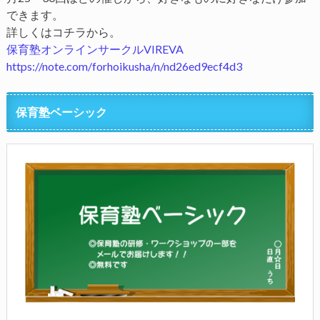
できます。
詳しくはコチラから。
保育塾オンラインサークルVIREVA
https://note.com/forhoikusha/n/nd26ed9ecf4d3
保育塾ベーシック