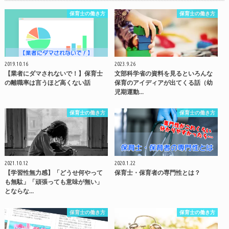
保育士の働き方
保育士の働き方
2019.10.16
2023.9.26
【業者にダマされないで！】保育士
文部科学省の資料を見るといろんな
の離職率は言うほど高くない話
保育のアイディアが出てくる話（幼
児期運動…
保育士の働き方
保育士の働き方
2021.10.12
2020.1.22
【学習性無力感】「どうせ何やって
保育士・保育者の専門性とは？
も無駄」「頑張っても意味が無い」
とならな…
保育士の働き方
保育士の働き方