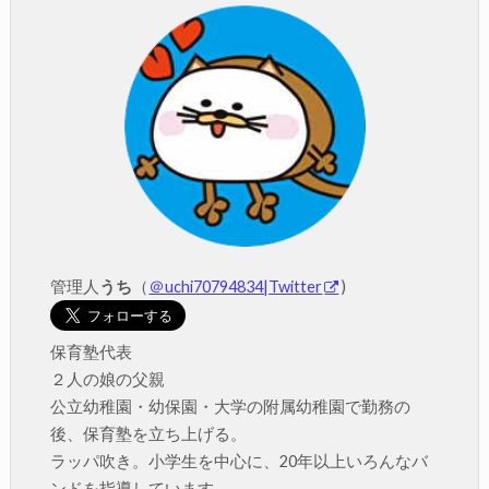
管理人
うち
（
＠uchi70794834|Twitter
)
保育塾代表
２人の娘の父親
公立幼稚園・幼保園・大学の附属幼稚園で勤務の
後、保育塾を立ち上げる。
ラッパ吹き。小学生を中心に、20年以上いろんなバ
ンドを指導しています。