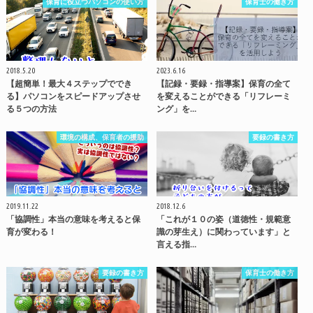
保育に役立つパソコンの使い方
保育士の働き方
2018.5.20
2023.6.16
【超簡単！最大４ステップででき
【記録・要録・指導案】保育の全て
る】パソコンをスピードアップさせ
を変えることができる「リフレーミ
る５つの方法
ング」を…
環境の構成、保育者の援助
要録の書き方
2019.11.22
2018.12.6
「協調性」本当の意味を考えると保
「これが１０の姿（道徳性・規範意
育が変わる！
識の芽生え）に関わっています」と
言える指…
要録の書き方
保育士の働き方