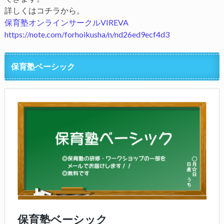
詳しくはコチラから。
保育塾オンラインサークルVIREVA
https://note.com/forhoikusha/n/nd26ed9ecf4d3
保育塾ベーシック