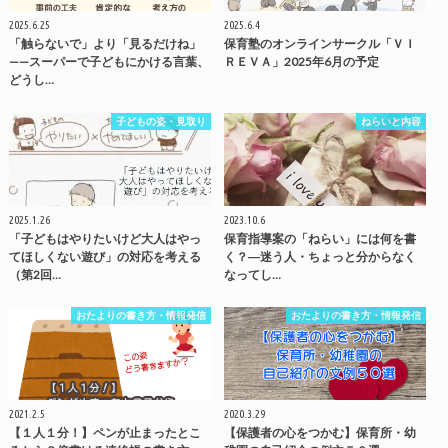
2025.6.25
2025.6.4
「触らないで」より「見るだけね」
保育塾のオンラインサークル「ＶＩ
——スーパーで子どもにかける言葉、
ＲＥＶＡ」2025年6月の予定
どうし…
子どもの姿・見取り
ねらいと内容
2025.1.26
2023.10.6
「子どもはやりたいけど大人はやっ
保育指導案の「ねらい」には何を書
てほしくない遊び」の対応を考える
く？―迷う人・ちょっと分からなく
（第2回…
なってし…
おたよりの書き方・情報発信
おたよりの書き方・情報発信
2021.2.5
2020.3.29
【１人１分！】ペンが止まったとこ
【保護者の心をつかむ】保育所・幼