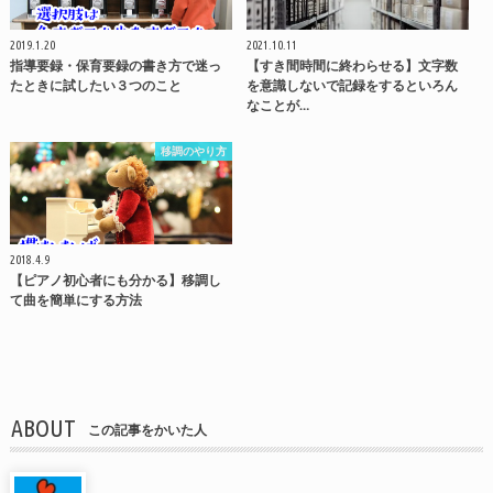
2019.1.20
2021.10.11
指導要録・保育要録の書き方で迷っ
【すき間時間に終わらせる】文字数
たときに試したい３つのこと
を意識しないで記録をするといろん
なことが…
移調のやり方
2018.4.9
【ピアノ初心者にも分かる】移調し
て曲を簡単にする方法
ABOUT
この記事をかいた人