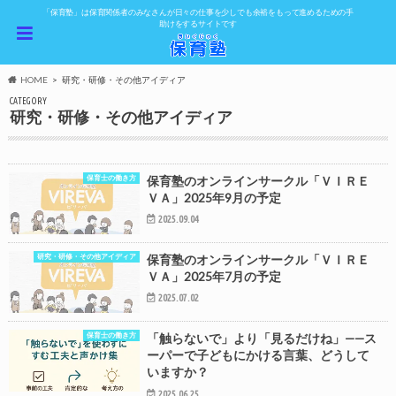
「保育塾」は保育関係者のみなさんが日々の仕事を少しでも余裕をもって進めるための手
助けをするサイトです
HOME
研究・研修・その他アイディア
CATEGORY
研究・研修・その他アイディア
保育士の働き方
保育塾のオンラインサークル「ＶＩＲＥ
ＶＡ」2025年9月の予定
2025.09.04
研究・研修・その他アイディア
保育塾のオンラインサークル「ＶＩＲＥ
ＶＡ」2025年7月の予定
2025.07.02
保育士の働き方
「触らないで」より「見るだけね」——ス
ーパーで子どもにかける言葉、どうして
いますか？
2025.06.25