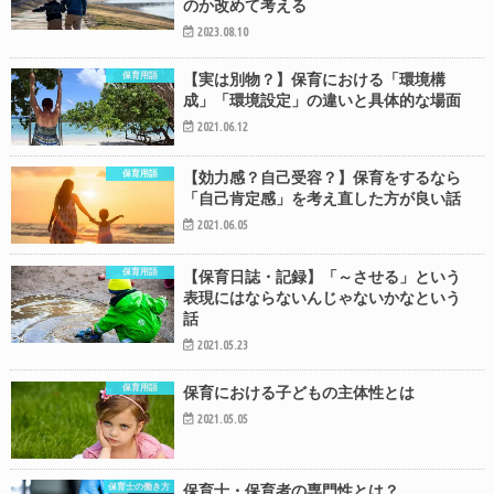
のか改めて考える
2023.08.10
保育用語
【実は別物？】保育における「環境構
成」「環境設定」の違いと具体的な場面
2021.06.12
保育用語
【効力感？自己受容？】保育をするなら
「自己肯定感」を考え直した方が良い話
2021.06.05
保育用語
【保育日誌・記録】「～させる」という
表現にはならないんじゃないかなという
話
2021.05.23
保育用語
保育における子どもの主体性とは
2021.05.05
保育士の働き方
保育士・保育者の専門性とは？