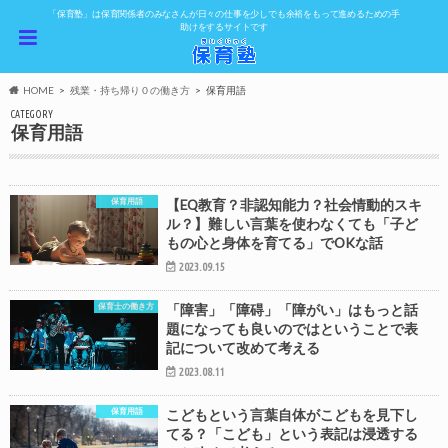
「保育塾」は保育関係者のみなさんが日々の仕事を少しでも余裕をもって進めるための手
助けをするサイトです
HOME
残業・持ち帰り０の働き方
保育用語
CATEGORY
保育用語
保育用語
【EQ教育？非認知能力？社会情動的スキ
ル？】難しい言葉を使わなくても「子ど
もの心と身体を育てる」でOKな話
2023.09.15
保育士の働き方
「障害」「障碍」「障がい」はもっと話
題になっても良いのではということで表
記について改めて考える
2023.08.11
保育用語
こどもという言葉自体がこどもを見下し
てる？「こども」という表記は浸透する