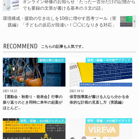
オンライン研修のお知らせ「たった一言分だけの記憶から
でも要録の文章が書ける基本の３文の話」
環境構成・援助の引き出しを10倍に増やす思考ツール（実
践編）「子どもの反応が段違い！◯◯になりきる対応」
RECOMMEND
こちらの記事も人気です。
書類仕事の進め方
研究・研修・その他アイディア
2021.10.22
2023.10.12
【運動会・秋祭り・発表会】行事の
保育指導案が書ける人なら分かる全
振り返りのとき同時に来年の起案が
体的な計画の見直し方（実践編）
ほとんど…
研究・研修・その他アイディア
研究・研修・その他アイディア