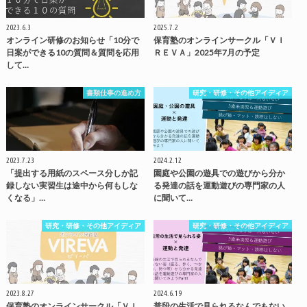
2023.6.3
2025.7.2
オンライン研修のお知らせ「10分で
保育塾のオンラインサークル「ＶＩ
日案ができる10の質問＆質問を応用
ＲＥＶＡ」2025年7月の予定
して…
書類仕事の進め方
研究・研修・その他アイディア
2023.7.23
2024.2.12
「提出する用紙のスペース分しか記
園庭や公園の遊具での遊びから分か
録しない実習生は途中から何もしな
る発達の話を運動遊びの専門家の人
くなる」…
に聞いて…
研究・研修・その他アイディア
研究・研修・その他アイディア
2023.8.27
2024.6.19
保育塾のオンラインサークル「ＶＩ
普段の生活で見られるなんでもない