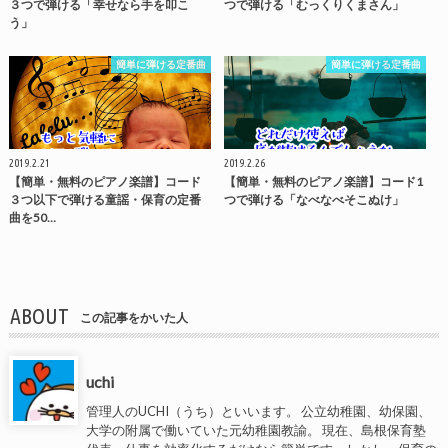
３つで弾ける「幸せなら手を叩こ
つで弾ける「むっくりくまさん」
う」
簡単に弾ける定番曲
簡単に弾ける定番曲
2019.2.21
2019.2.26
【簡単・無料のピアノ楽譜】コード
【簡単・無料のピアノ楽譜】コード1
３つ以下で弾ける童謡・保育の定番
つで弾ける「なべなべそこぬけ」
曲を50…
ABOUT
この記事をかいた人
uchi
管理人のUCHI（うち）といいます。 公立幼稚園、幼保園、
大学の附属で働いていた元幼稚園教諭。 現在、島根保育塾