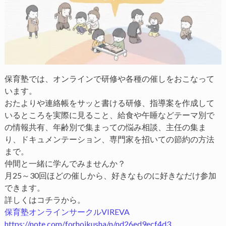
保育塾では、オンラインで研修や各種の催しをおこなって
います。
おたよりや連絡帳をサッと書ける研修、指導案を作成して
いるところを実際に見ること、給食や午睡などテーマ別で
の情報共有、年齢別で集まっての悩み相談、主任の集ま
り、ドキュメンテーション、専門家を招いての節約の方法
まで。
仲間と一緒に学んでみませんか？
月25～30回ほどの催しから、好きなものに好きなだけ参加
できます。
詳しくはコチラから。
保育塾オンラインサークルVIREVA
https://note.com/forhoikusha/n/nd26ed9ecf4d3