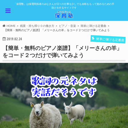
「保育塾」は保育関係者のみなさんが日々の仕事を少しでも余裕をもって進めるための手
助けをするサイトです
HOME
残業・持ち帰り０の働き方
ピアノ・音楽
簡単に弾ける定番曲
【簡単・無料のピアノ楽譜】「メリーさんの羊」をコード２つだけで弾いてみよう
2019.02.24
簡単に弾ける定番曲
【簡単・無料のピアノ楽譜】「メリーさんの羊」
をコード２つだけで弾いてみよう