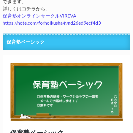
できます。
詳しくはコチラから。
保育塾オンラインサークルVIREVA
https://note.com/forhoikusha/n/nd26ed9ecf4d3
保育塾ベーシック