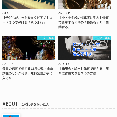
2019.3.4
2021.10.15
【子どもがこっちを向くピアノ】コ
【小・中学校の指導者に学ぶ】保育
ード３つで弾ける「あつまれ」
で合奏するときの「褒める」と「指
摘する」…
ピアノ・音楽
ピアノ・音楽
2021.11.2
2019.11.5
毎日の保育で使える12月の歌（全曲
【発表会・絵本】保育で使える！簡
試聴のリンク付き、無料楽譜が手に
単に作曲できる３つの方法
入るリ…
ABOUT
この記事をかいた人