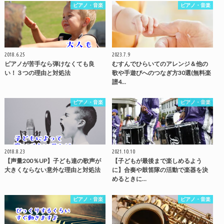
ピアノ・音楽
ピアノ・音楽
2018.6.25
2023.7.9
ピアノが苦手なら弾けなくても良
むすんでひらいてのアレンジ＆他の
い！３つの理由と対処法
歌や手遊びへのつなぎ方30選(無料楽
譜4…
ピアノ・音楽
ピアノ・音楽
2018.8.23
2021.10.10
【声量200％UP】子ども達の歌声が
【子どもが最後まで楽しめるよう
大きくならない意外な理由と対処法
に】合奏や鼓笛隊の活動で楽器を決
めるときに…
ピアノ・音楽
ピアノ・音楽