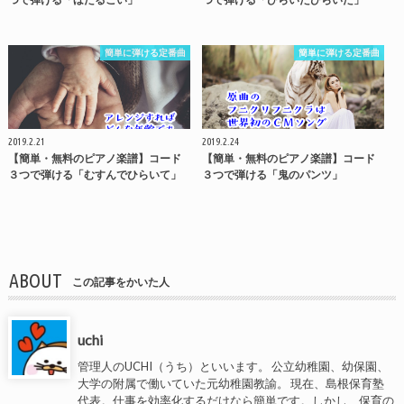
簡単に弾ける定番曲
簡単に弾ける定番曲
2019.2.21
2019.2.24
【簡単・無料のピアノ楽譜】コード
【簡単・無料のピアノ楽譜】コード
３つで弾ける「むすんでひらいて」
３つで弾ける「鬼のパンツ」
ABOUT
この記事をかいた人
uchi
管理人のUCHI（うち）といいます。 公立幼稚園、幼保園、
大学の附属で働いていた元幼稚園教諭。 現在、島根保育塾
代表。仕事を効率化するだけなら簡単です。しかし、保育の