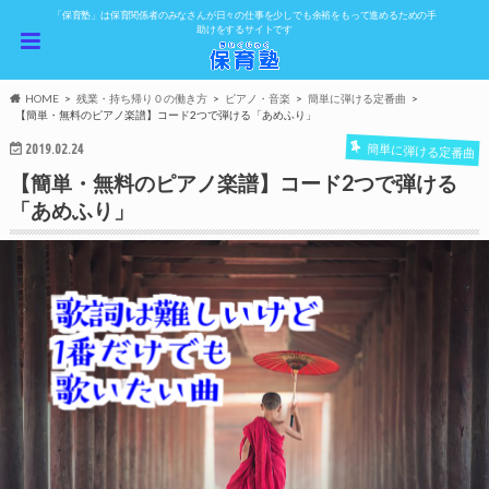
「保育塾」は保育関係者のみなさんが日々の仕事を少しでも余裕をもって進めるための手
助けをするサイトです
HOME
残業・持ち帰り０の働き方
ピアノ・音楽
簡単に弾ける定番曲
【簡単・無料のピアノ楽譜】コード2つで弾ける「あめふり」
2019.02.24
簡単に弾ける定番曲
【簡単・無料のピアノ楽譜】コード2つで弾ける
「あめふり」