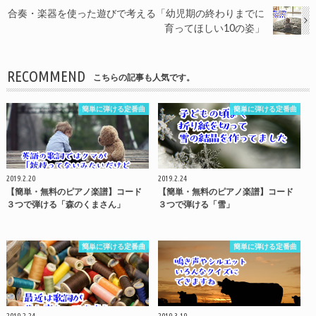
合奏・楽器を使った遊びで考える「幼児期の終わりまでに
育ってほしい10の姿」
RECOMMEND
こちらの記事も人気です。
簡単に弾ける定番曲
簡単に弾ける定番曲
2019.2.20
2019.2.24
【簡単・無料のピアノ楽譜】コード
【簡単・無料のピアノ楽譜】コード
３つで弾ける「森のくまさん」
３つで弾ける「雪」
簡単に弾ける定番曲
簡単に弾ける定番曲
2019.2.24
2019.3.19