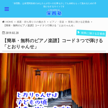
「保育塾」は保育関係者のみなさんが日々の仕事を少しでも余裕をもって進めるための手
助けをするサイトです
HOME
残業・持ち帰り０の働き方
ピアノ・音楽
簡単に弾ける定番曲
【簡単・無料のピアノ楽譜】コード３つで弾ける「とおりゃんせ」
2019.02.28
簡単に弾ける定番曲
【簡単・無料のピアノ楽譜】コード３つで弾ける
「とおりゃんせ」