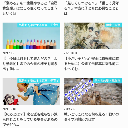
「褒める」を一生懸命やると「自己
「厳しくしつける？」「優しく見守
肯定感」はむしろ低くなってしまう
る？」本当に子どもに必要なことと
という話
は
気持ちを楽にする家事・子育て
健康・安全
2021.11.8
2021.10.31
【「今日は何をして遊んだの？」よ
【小さい子どもが安全に自転車に乗
り効果的】園での今日の様子を聞き
るために】公道で自転車に乗る前に
出す前に…
やってお…
気持ちを楽にする家事・子育て
子どもの姿・見取り
2021.10.18
2019.5.27
【叱るとは？】叱る派も叱らない派
戦いごっこになる前を見る！戦いの
も同じことをしている場合があるの
タイプ別対応の仕方
で子ども…