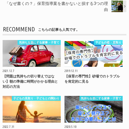
「なぜ書くの？」保育指導案を書かないと損する3つの理
由
RECOMMEND
こちらの記事も人気です。
気持ちを楽にする家事・子育て
子どもの姿・見取り
2021.12.7
2019.12.11
【問題は気持ちの切り替えではな
【保育の専門性】砂場でのトラブル
い】朝の準備に時間がかかる理由と
を肯定的に見る
対応の方法
子どもの見取り・子どもとの関わり
気持ちを楽にする家事・子育て
2022.7.31
2020.5.10