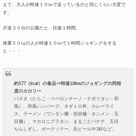
えて、大人が時速１０㎞で走っているのと同じくらい大変で
す。
片道３０分の公園だと、往復１時間。
体重５０㎏の人が時速１０㎞で１時間ジョギングをする
と・・・
約577（kcal）の食品⇒時速10kmのジョギングの同程
度のカロリー
パスタ（たらこ・ペペロンチーノ・ナポリタン・和
風）、和風ハンバーグ、ネギトロ丼、カレーライ
ス、ラーメン（ワンタン麺・担担麺・タンメン・五
目麺）、マカロニグラタン、まるごとバナナ、五目
ちらしずし、ポークソテー、生ビール中3杯など。