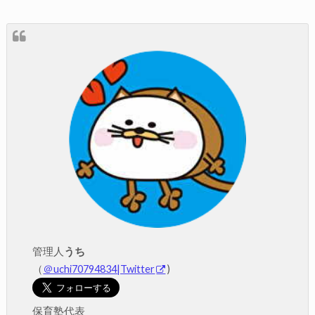
管理人
うち
（
＠uchi70794834|Twitter
)
保育塾代表