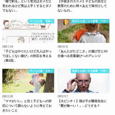
「物で釣る」という育児はダメだと
【手抜きのススメ】子どもの自立と
言われるけど実は上手くするとダメ
教育のために時々あえて味付けして
でもない…
ないもの…
子どもの姿・見取り
気持ちを楽にする家事・子育て
2025.1.26
2023.8.12
「子どもはやりたいけど大人はやっ
「あんたがたどこさ」の遊び方と30
てほしくない遊び」の対応を考える
分遊べる言葉遊びへのアレンジ
（第2回…
子どもの姿・見取り
気持ちを楽にする家事・子育て
2023.2.28
2019.11.7
「ママがいい」と泣く子どもへの対
【大ピンチ！】我が子が園長先生に
応について困らないように考えてお
「髪が無ーい！」…どうする？
きたいこと