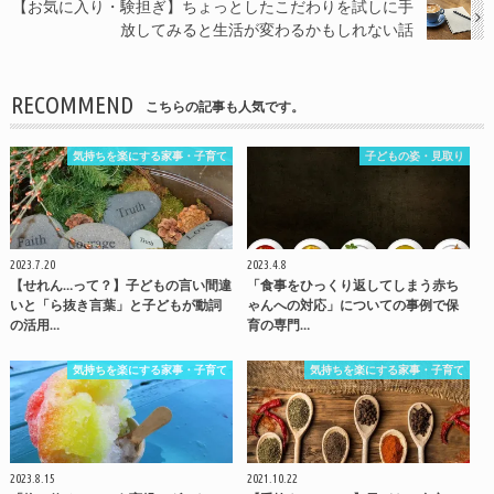
【お気に入り・験担ぎ】ちょっとしたこだわりを試しに手
放してみると生活が変わるかもしれない話
RECOMMEND
こちらの記事も人気です。
気持ちを楽にする家事・子育て
子どもの姿・見取り
2023.7.20
2023.4.8
【せれん…って？】子どもの言い間違
「食事をひっくり返してしまう赤ち
いと「ら抜き言葉」と子どもが動詞
ゃんへの対応」についての事例で保
の活用…
育の専門…
気持ちを楽にする家事・子育て
気持ちを楽にする家事・子育て
2023.8.15
2021.10.22