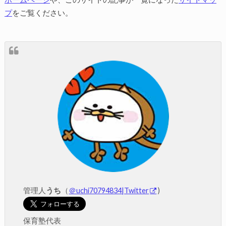
プ
をご覧ください。
管理人
うち
（
＠uchi70794834|Twitter
)
保育塾代表