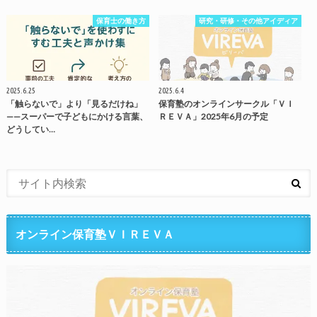
保育士の働き方
研究・研修・その他アイディア
2025.6.25
2025.6.4
「触らないで」より「見るだけね」
保育塾のオンラインサークル「ＶＩ
——スーパーで子どもにかける言葉、
ＲＥＶＡ」2025年6月の予定
どうしてい…
オンライン保育塾ＶＩＲＥＶＡ