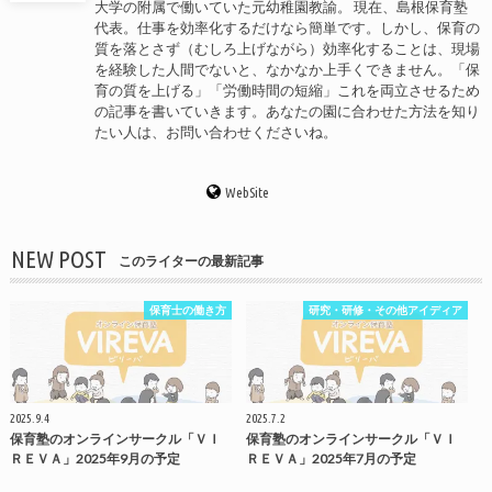
大学の附属で働いていた元幼稚園教諭。 現在、島根保育塾
代表。仕事を効率化するだけなら簡単です。しかし、保育の
質を落とさず（むしろ上げながら）効率化することは、現場
を経験した人間でないと、なかなか上手くできません。「保
育の質を上げる」「労働時間の短縮」これを両立させるため
の記事を書いていきます。あなたの園に合わせた方法を知り
たい人は、お問い合わせくださいね。
WebSite
NEW POST
このライターの最新記事
保育士の働き方
研究・研修・その他アイディア
2025.9.4
2025.7.2
保育塾のオンラインサークル「ＶＩ
保育塾のオンラインサークル「ＶＩ
ＲＥＶＡ」2025年9月の予定
ＲＥＶＡ」2025年7月の予定