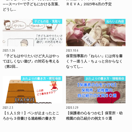
——スーパーで子どもにかける言葉、
ＲＥＶＡ」2025年6月の予定
どうし…
子どもの姿・見取り
ねらいと内容
2025.1.26
2023.10.6
「子どもはやりたいけど大人はやっ
保育指導案の「ねらい」には何を書
てほしくない遊び」の対応を考える
く？―迷う人・ちょっと分からなく
（第2回…
なってし…
おたよりの書き方・情報発信
おたよりの書き方・情報発信
2021.2.5
2020.3.29
【１人１分！】ペンが止まったとこ
【保護者の心をつかむ】保育所・幼
ろから３倍書ける連絡帳の書き方
稚園の自己紹介の例文５０選