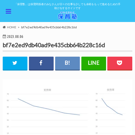
「保育塾」は保育関係者のみなさんが日々の仕事を少しでも余裕をもって進めるための手
助けをするサイトです
HOME
bf7e2ed9db40ad9e435cbb64b228c16d
2023.08.06
bf7e2ed9db40ad9e435cbb64b228c16d