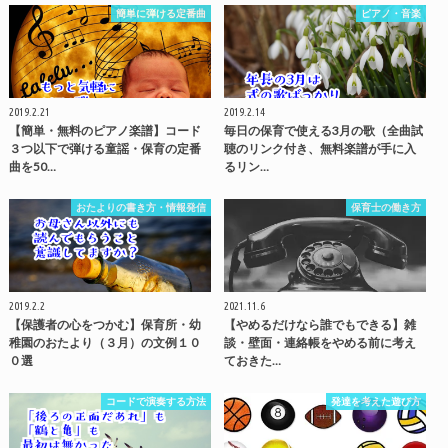
簡単に弾ける定番曲
ピアノ・音楽
2019.2.21
2019.2.14
【簡単・無料のピアノ楽譜】コード
毎日の保育で使える3月の歌（全曲試
３つ以下で弾ける童謡・保育の定番
聴のリンク付き、無料楽譜が手に入
曲を50…
るリン…
おたよりの書き方・情報発信
保育士の働き方
2019.2.2
2021.11.6
【保護者の心をつかむ】保育所・幼
【やめるだけなら誰でもできる】雑
稚園のおたより（３月）の文例１０
談・壁面・連絡帳をやめる前に考え
０選
ておきた…
コードで演奏する方法
発達を考えた遊び方