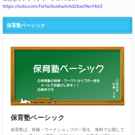
https://note.com/forhoikusha/n/nd26ed9ecf4d3
保育塾ベーシック