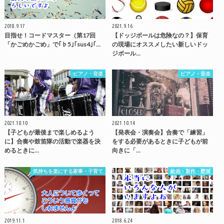
2018.9.17
2021.9.16
目指せ！コードマスター（第17回
【ドッジボールは危険なの？】保育
「かごめかごめ」で｢♭5｣｢sus4｣｢…
の現場にオススメしたい新しいドッ
ジボール…
ピアノ・音楽
ピアノ・音楽
2021.10.10
2021.10.14
【子どもが最後まで楽しめるよう
【発表会・演奏会】合奏で「練習」
に】合奏や鼓笛隊の活動で楽器を決
をする必要があるときに子どもが前
めるときに…
向きに「…
気持ちを楽にする家事・子育て
絵画・製作・壁面
2019.11.1
2018.6.24