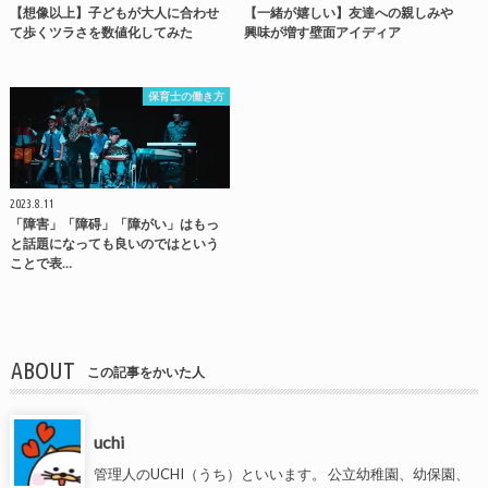
【想像以上】子どもが大人に合わせ
【一緒が嬉しい】友達への親しみや
て歩くツラさを数値化してみた
興味が増す壁面アイディア
保育士の働き方
2023.8.11
「障害」「障碍」「障がい」はもっ
と話題になっても良いのではという
ことで表…
ABOUT
この記事をかいた人
uchi
管理人のUCHI（うち）といいます。 公立幼稚園、幼保園、