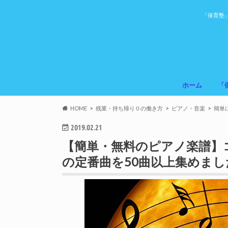
「保育塾
ホーム
「
HOME
残業・持ち帰り０の働き方
ピアノ・音楽
簡単
2019.02.21
【簡単・無料のピアノ楽譜】
の定番曲を50曲以上集めまし