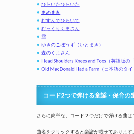
ひらいたひらいた
まめまき
むすんでひらいて
むっくりくまさん
雪
ゆきのこぼうず（いとまき）
森のくまさん
Head Shoulders Knees and T
Old MacDonald Had a Farm（日
コード2つで弾ける童謡・保育の
さらに簡単な、コード２つだけで弾ける曲は
曲名をクリックすると楽譜が載せてあります