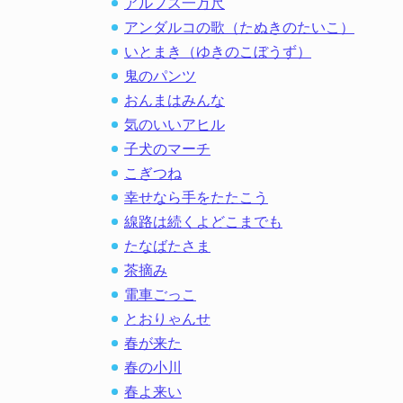
アルプス一万尺
アンダルコの歌（たぬきのたいこ）
いとまき（ゆきのこぼうず）
鬼のパンツ
おんまはみんな
気のいいアヒル
子犬のマーチ
こぎつね
幸せなら手をたたこう
線路は続くよどこまでも
たなばたさま
茶摘み
電車ごっこ
とおりゃんせ
春が来た
春の小川
春よ来い