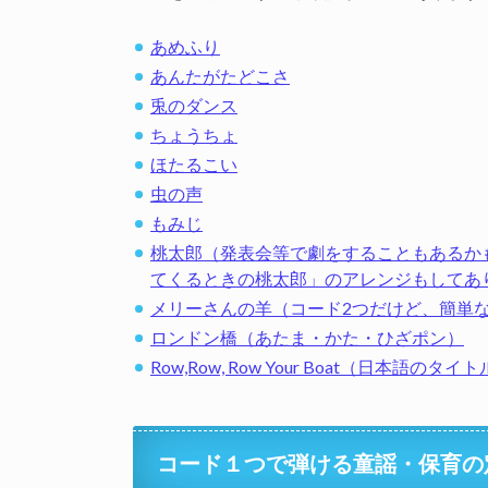
あめふり
あんたがたどこさ
兎のダンス
ちょうちょ
ほたるこい
虫の声
もみじ
桃太郎（発表会等で劇をすることもあるか
てくるときの桃太郎」のアレンジもしてあ
メリーさんの羊（コード2つだけど、簡単
ロンドン橋（あたま・かた・ひざポン）
Row,Row, Row Your Boat（日本語
コード１つで弾ける童謡・保育の