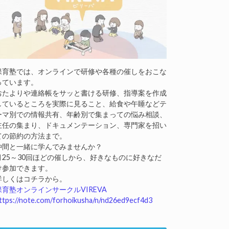
保育塾では、オンラインで研修や各種の催しをおこな
っています。
おたよりや連絡帳をサッと書ける研修、指導案を作成
しているところを実際に見ること、給食や午睡などテ
ーマ別での情報共有、年齢別で集まっての悩み相談、
主任の集まり、ドキュメンテーション、専門家を招い
ての節約の方法まで。
仲間と一緒に学んでみませんか？
月25～30回ほどの催しから、好きなものに好きなだ
け参加できます。
詳しくはコチラから。
保育塾オンラインサークルVIREVA
ttps://note.com/forhoikusha/n/nd26ed9ecf4d3