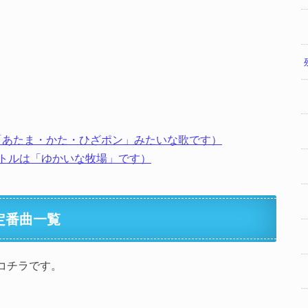
oes（英語版の「あたま・かた・ひざポン」みたいな歌です）
本語のタイトルは「ゆかいな牧場」です）
定番曲一覧
コチラです。
。