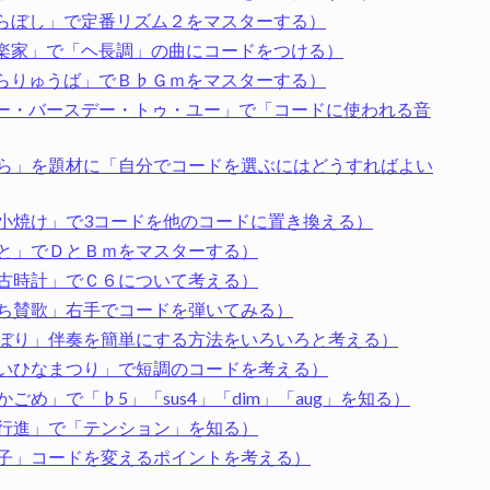
らぼし」で定番リズム２をマスターする）
楽家」で「ヘ長調」の曲にコードをつける）
らりゅうば」でＢ♭Ｇｍをマスターする）
ー・バースデー・トゥ・ユー」で「コードに使われる音
なら」を題材に「自分でコードを選ぶにはどうすればよい
小焼け」で3コードを他のコードに置き換える）
さと」でＤとＢｍをマスターする）
な古時計」でＣ６について考える）
だち賛歌」右手でコードを弾いてみる）
のぼり」伴奏を簡単にする方法をいろいろと考える）
しいひなまつり」で短調のコードを考える）
め」で「♭5」「sus4」「dim」「aug」を知る）
の行進」で「テンション」を知る）
の子」コードを変えるポイントを考える）