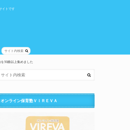
サイトです
を50曲以上集めました
オンライン保育塾ＶＩＲＥＶＡ