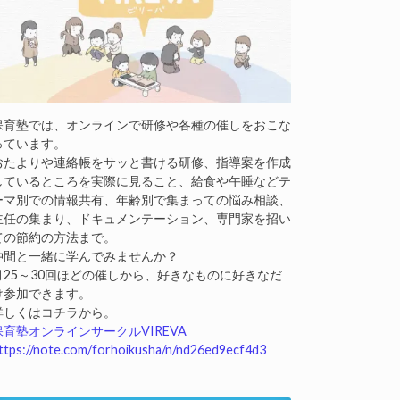
保育塾では、オンラインで研修や各種の催しをおこな
っています。
おたよりや連絡帳をサッと書ける研修、指導案を作成
しているところを実際に見ること、給食や午睡などテ
ーマ別での情報共有、年齢別で集まっての悩み相談、
主任の集まり、ドキュメンテーション、専門家を招い
ての節約の方法まで。
仲間と一緒に学んでみませんか？
月25～30回ほどの催しから、好きなものに好きなだ
け参加できます。
詳しくはコチラから。
保育塾オンラインサークルVIREVA
ttps://note.com/forhoikusha/n/nd26ed9ecf4d3