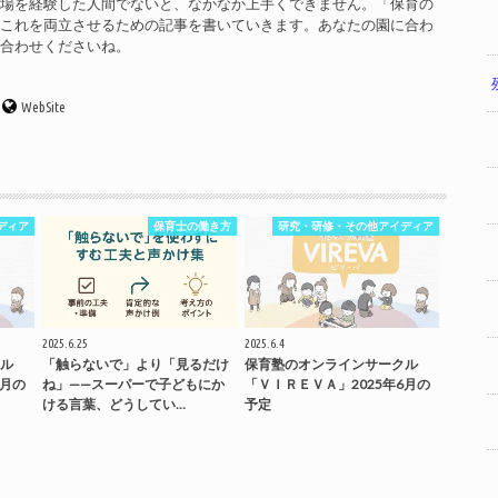
現場を経験した人間でないと、なかなか上手くできません。「保育の
」これを両立させるための記事を書いていきます。あなたの園に合わ
い合わせくださいね。
WebSite
ディア
保育士の働き方
研究・研修・その他アイディア
2025.6.25
2025.6.4
ル
「触らないで」より「見るだけ
保育塾のオンラインサークル
7月の
ね」——スーパーで子どもにか
「ＶＩＲＥＶＡ」2025年6月の
ける言葉、どうしてい…
予定