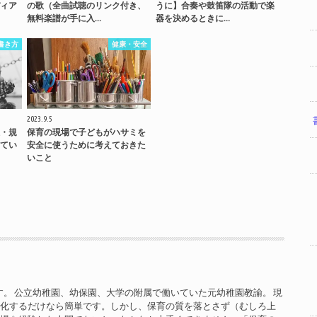
ィア
の歌（全曲試聴のリンク付き、
うに】合奏や鼓笛隊の活動で楽
無料楽譜が手に入…
器を決めるときに…
書き方
健康・安全
2023.9.5
・規
保育の現場で子どもがハサミを
てい
安全に使うために考えておきた
いこと
す。 公立幼稚園、幼保園、大学の附属で働いていた元幼稚園教諭。 現
率化するだけなら簡単です。しかし、保育の質を落とさず（むしろ上