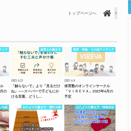
トップページへ
ディア
保育士の働き方
研究・研修・その他アイディア
2025.6.25
2025.6.4
ル
「触らないで」より「見るだけ
保育塾のオンラインサークル
7月の
ね」——スーパーで子どもにか
「ＶＩＲＥＶＡ」2025年6月の
ける言葉、どうし…
予定
と内容
おたよりの書き方・情報発信
おたよりの書き方・情報発信