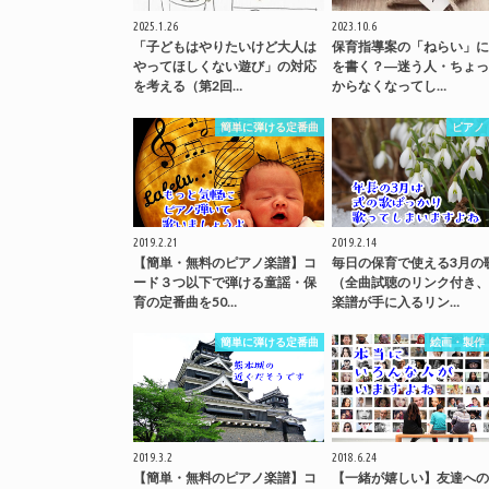
2025.1.26
2023.10.6
「子どもはやりたいけど大人は
保育指導案の「ねらい」に
やってほしくない遊び」の対応
を書く？―迷う人・ちょっ
を考える（第2回…
からなくなってし…
簡単に弾ける定番曲
ピアノ
2019.2.21
2019.2.14
【簡単・無料のピアノ楽譜】コ
毎日の保育で使える3月の
ード３つ以下で弾ける童謡・保
（全曲試聴のリンク付き、
育の定番曲を50…
楽譜が手に入るリン…
簡単に弾ける定番曲
絵画・製作
2019.3.2
2018.6.24
【簡単・無料のピアノ楽譜】コ
【一緒が嬉しい】友達への