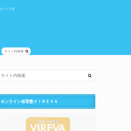
サイトです
オンライン保育塾ＶＩＲＥＶＡ