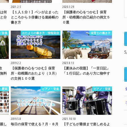
2021.2.5
2020.3.29
は何
【１人１分！】ペンが止まった
【保護者の心をつかむ】保育
と分
ところから３倍書ける連絡帳の
所・幼稚園の自己紹介の例文５
書き方
０選
・音楽
おたよりの書き方・情報発信
保育士の働き方
5
2019.2.2
2023.8.13
歌
【保護者の心をつかむ】保育
【夏休みの宿題】「一言日記」
無料
所・幼稚園のおたより（３月）
「１行日記」のあり方に物申す
の文例１００選
・壁面
ピアノ・音楽
ピアノ・音楽
2019.5.8
2021.10.10
親し
毎日の保育で使える７月・８月
【子どもが最後まで楽しめるよ