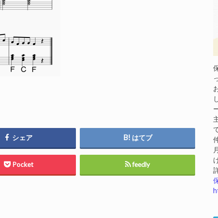
シェア
はてブ
Pocket
feedly
h