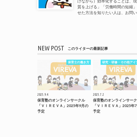
げながら）効率化することは、
質を上げる」「労働時間の短縮
せた方法を知りたい人は、お問
NEW POST
このライターの最新記事
保育士の働き方
研究・研修・その他アイ
2025.9.4
2025.7.2
保育塾のオンラインサークル
保育塾のオンラインサーク
「ＶＩＲＥＶＡ」2025年9月の
「ＶＩＲＥＶＡ」2025年
予定
予定