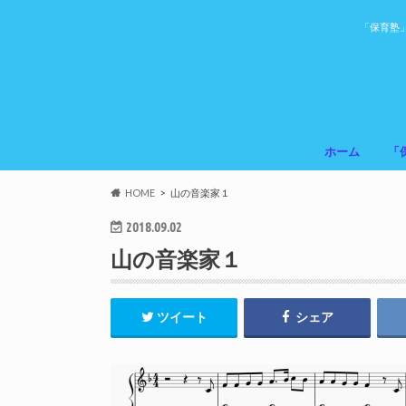
「保育塾
ホーム
「
HOME
山の音楽家１
2018.09.02
山の音楽家１
ツイート
シェア