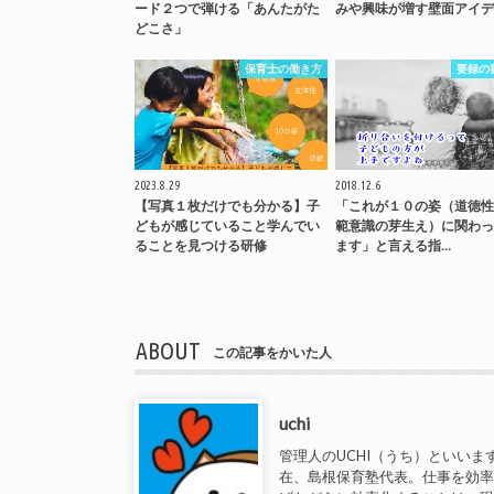
ード２つで弾ける「あんたがた
みや興味が増す壁面アイデ
どこさ」
保育士の働き方
要録の
2023.8.29
2018.12.6
【写真１枚だけでも分かる】子
「これが１０の姿（道徳性
どもが感じていること学んでい
範意識の芽生え）に関わっ
ることを見つける研修
ます」と言える指…
ABOUT
この記事をかいた人
uchi
管理人のUCHI（うち）といいま
在、島根保育塾代表。仕事を効