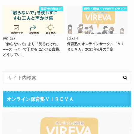
保育士の働き方
研究・研修・その他アイディア
2025.6.25
2025.6.4
「触らないで」より「見るだけね」
保育塾のオンラインサークル「ＶＩ
——スーパーで子どもにかける言葉、
ＲＥＶＡ」2025年6月の予定
どうしてい…
オンライン保育塾ＶＩＲＥＶＡ