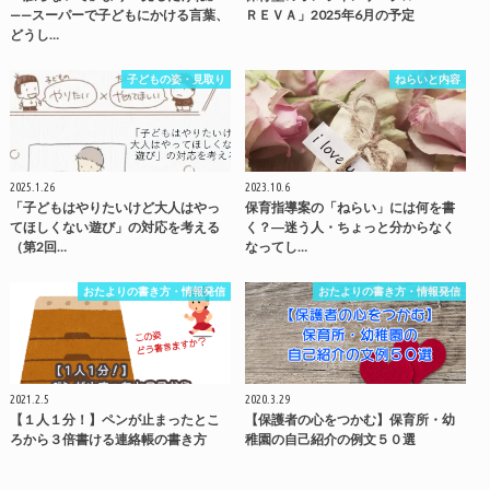
——スーパーで子どもにかける言葉、
ＲＥＶＡ」2025年6月の予定
どうし…
子どもの姿・見取り
ねらいと内容
2025.1.26
2023.10.6
「子どもはやりたいけど大人はやっ
保育指導案の「ねらい」には何を書
てほしくない遊び」の対応を考える
く？―迷う人・ちょっと分からなく
（第2回…
なってし…
おたよりの書き方・情報発信
おたよりの書き方・情報発信
2021.2.5
2020.3.29
【１人１分！】ペンが止まったとこ
【保護者の心をつかむ】保育所・幼
ろから３倍書ける連絡帳の書き方
稚園の自己紹介の例文５０選