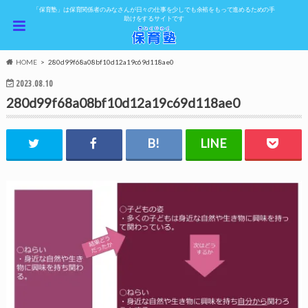
「保育塾」は保育関係者のみなさんが日々の仕事を少しでも余裕をもって進めるための手
助けをするサイトです
HOME
280d99f68a08bf10d12a19c69d118ae0
2023.08.10
280d99f68a08bf10d12a19c69d118ae0