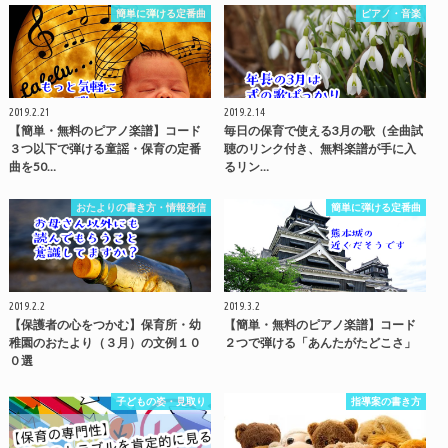
簡単に弾ける定番曲
ピアノ・音楽
2019.2.21
2019.2.14
【簡単・無料のピアノ楽譜】コード
毎日の保育で使える3月の歌（全曲試
３つ以下で弾ける童謡・保育の定番
聴のリンク付き、無料楽譜が手に入
曲を50…
るリン…
おたよりの書き方・情報発信
簡単に弾ける定番曲
2019.2.2
2019.3.2
【保護者の心をつかむ】保育所・幼
【簡単・無料のピアノ楽譜】コード
稚園のおたより（３月）の文例１０
２つで弾ける「あんたがたどこさ」
０選
子どもの姿・見取り
指導案の書き方