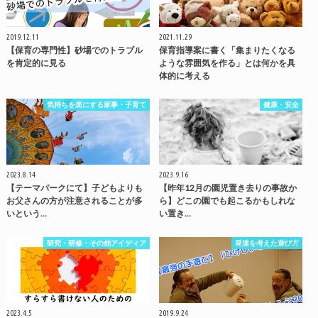
2019.12.11
2021.11.29
【保育の専門性】砂場でのトラブル
保育指導案に書く「集まりたくなる
を肯定的に見る
ような雰囲気を作る」とは何かを具
体的に考える
気持ちを楽にする家事・子育て
健康・安全
2023.8.14
2023.9.16
【テーマパークにて】子どもよりも
【昨年12月の園児置き去りの事故か
お父さんの方が注意されることが多
ら】どこの園でも起こるかもしれな
いという…
い置き…
研究・研修・その他アイディア
発達を考えた遊び方
2023.4.5
2019.9.24