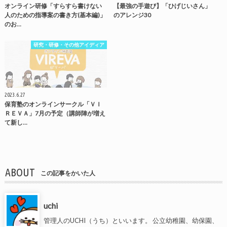
オンライン研修「すらすら書けない
【最強の手遊び】「ひげじいさん」
人のための指導案の書き方(基本編)」
のアレンジ30
のお…
研究・研修・その他アイディア
2023.6.27
保育塾のオンラインサークル「ＶＩ
ＲＥＶＡ」7月の予定（講師陣が増え
て新し…
ABOUT
この記事をかいた人
uchi
管理人のUCHI（うち）といいます。 公立幼稚園、幼保園、