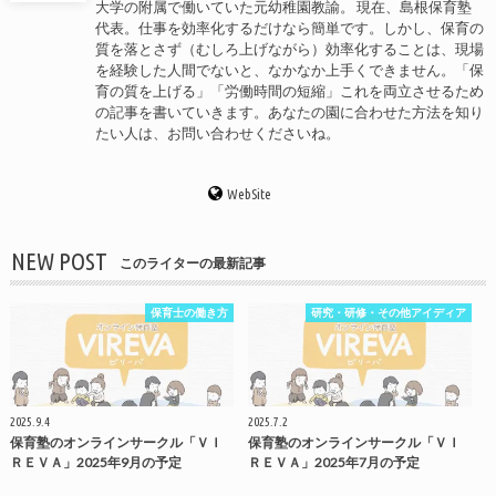
大学の附属で働いていた元幼稚園教諭。 現在、島根保育塾
代表。仕事を効率化するだけなら簡単です。しかし、保育の
質を落とさず（むしろ上げながら）効率化することは、現場
を経験した人間でないと、なかなか上手くできません。「保
育の質を上げる」「労働時間の短縮」これを両立させるため
の記事を書いていきます。あなたの園に合わせた方法を知り
たい人は、お問い合わせくださいね。
WebSite
NEW POST
このライターの最新記事
保育士の働き方
研究・研修・その他アイディア
2025.9.4
2025.7.2
保育塾のオンラインサークル「ＶＩ
保育塾のオンラインサークル「ＶＩ
ＲＥＶＡ」2025年9月の予定
ＲＥＶＡ」2025年7月の予定