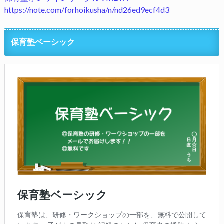
https://note.com/forhoikusha/n/nd26ed9ecf4d3
保育塾ベーシック