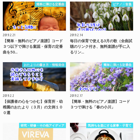
簡単に弾ける定番曲
ピアノ・音楽
2019.2.21
2019.2.14
【簡単・無料のピアノ楽譜】コード
毎日の保育で使える3月の歌（全曲試
３つ以下で弾ける童謡・保育の定番
聴のリンク付き、無料楽譜が手に入
曲を50…
るリン…
おたよりの書き方・情報発信
簡単に弾ける定番曲
2019.2.2
2019.2.17
【保護者の心をつかむ】保育所・幼
【簡単・無料のピアノ楽譜】コード
稚園のおたより（３月）の文例１０
３つで弾ける「春の小川」
０選
研究・研修・その他アイディア
気持ちを楽にする家事・子育て