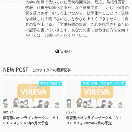
大学の附属で働いていた元幼稚園教諭。 現在、島根保育塾
代表。仕事を効率化するだけなら簡単です。しかし、保育の
質を落とさず（むしろ上げながら）効率化することは、現場
を経験した人間でないと、なかなか上手くできません。「保
育の質を上げる」「労働時間の短縮」これを両立させるため
の記事を書いていきます。あなたの園に合わせた方法を知り
たい人は、お問い合わせくださいね。
WebSite
NEW POST
このライターの最新記事
保育士の働き方
研究・研修・その他アイディア
2025.9.4
2025.7.2
保育塾のオンラインサークル「ＶＩ
保育塾のオンラインサークル「ＶＩ
ＲＥＶＡ」2025年9月の予定
ＲＥＶＡ」2025年7月の予定