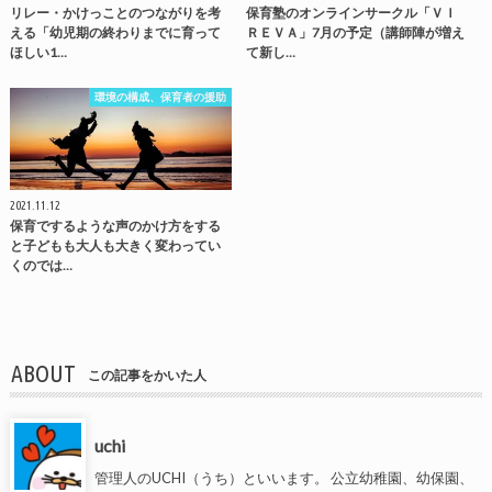
リレー・かけっことのつながりを考
保育塾のオンラインサークル「ＶＩ
える「幼児期の終わりまでに育って
ＲＥＶＡ」7月の予定（講師陣が増え
ほしい1…
て新し…
環境の構成、保育者の援助
2021.11.12
保育でするような声のかけ方をする
と子どもも大人も大きく変わってい
くのでは…
ABOUT
この記事をかいた人
uchi
管理人のUCHI（うち）といいます。 公立幼稚園、幼保園、