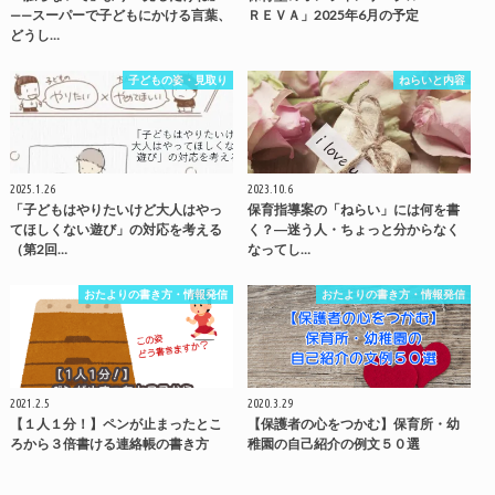
——スーパーで子どもにかける言葉、
ＲＥＶＡ」2025年6月の予定
どうし…
子どもの姿・見取り
ねらいと内容
2025.1.26
2023.10.6
「子どもはやりたいけど大人はやっ
保育指導案の「ねらい」には何を書
てほしくない遊び」の対応を考える
く？―迷う人・ちょっと分からなく
（第2回…
なってし…
おたよりの書き方・情報発信
おたよりの書き方・情報発信
2021.2.5
2020.3.29
【１人１分！】ペンが止まったとこ
【保護者の心をつかむ】保育所・幼
ろから３倍書ける連絡帳の書き方
稚園の自己紹介の例文５０選