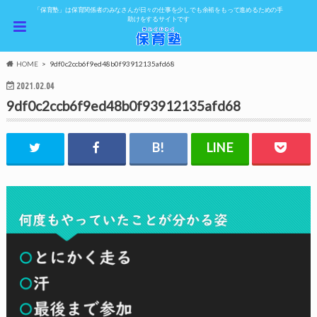
「保育塾」は保育関係者のみなさんが日々の仕事を少しでも余裕をもって進めるための手
助けをするサイトです
HOME
9df0c2ccb6f9ed48b0f93912135afd68
2021.02.04
9df0c2ccb6f9ed48b0f93912135afd68