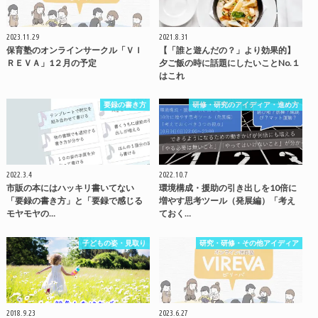
2023.11.29
2021.8.31
保育塾のオンラインサークル「ＶＩ
【「誰と遊んだの？」より効果的】
ＲＥＶＡ」1２月の予定
夕ご飯の時に話題にしたいことNo.１
はこれ
要録の書き方
研修・研究のアイディア・進め方
2022.3.4
2022.10.7
市販の本にはハッキリ書いてない
環境構成・援助の引き出しを10倍に
「要録の書き方」と「要録で感じる
増やす思考ツール（発展編）「考え
モヤモヤの…
ておく…
子どもの姿・見取り
研究・研修・その他アイディア
2018.9.23
2023.6.27