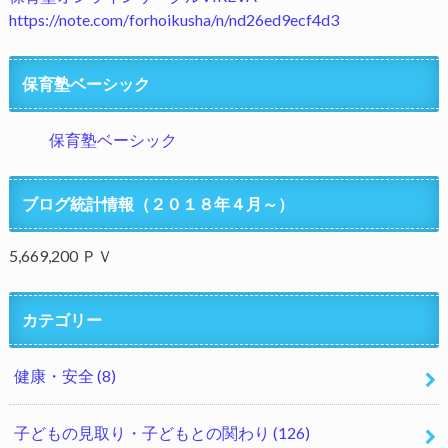
https://note.com/forhoikusha/n/nd26ed9ecf4d3
保育塾ベーシック
保育塾ベーシック
ブログ統計情報（２０１８年４月～）
5,669,200 ＰＶ
カテゴリー
健康・安全
(8)
子どもの見取り・子どもとの関わり
(126)