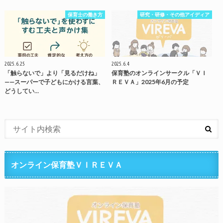
保育士の働き方
研究・研修・その他アイディア
2025.6.25
2025.6.4
「触らないで」より「見るだけね」
保育塾のオンラインサークル「ＶＩ
——スーパーで子どもにかける言葉、
ＲＥＶＡ」2025年6月の予定
どうしてい…
オンライン保育塾ＶＩＲＥＶＡ