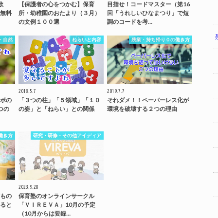
歌
【保護者の心をつかむ】保育
目指せ！コードマスター（第16
無料
所・幼稚園のおたより（３月）
回「うれしいひなまつり」で短
の文例１００選
調のコードを考…
・自然
ねらいと内容
残業・持ち帰り０の働き方
2018.5.7
2019.7.7
ボの
「３つの柱」「５領域」「１０
それダメ！！ペーパーレス化が
つの
の姿」と「ねらい」との関係
環境を破壊する２つの理由
働き方
研究・研修・その他アイディア
2023.9.28
もの
保育塾のオンラインサークル
ると
「ＶＩＲＥＶＡ」10月の予定
（10月からは要録…