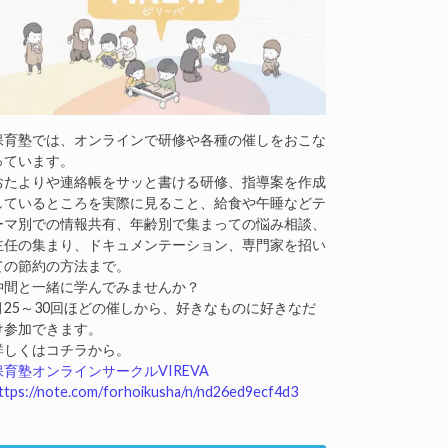
保育塾では、オンラインで研修や各種の催しをおこな
っています。
おたよりや連絡帳をサッと書ける研修、指導案を作成
しているところを実際に見ること、給食や午睡などテ
ーマ別での情報共有、年齢別で集まっての悩み相談、
主任の集まり、ドキュメンテーション、専門家を招い
ての節約の方法まで。
仲間と一緒に学んでみませんか？
月25～30回ほどの催しから、好きなものに好きなだ
け参加できます。
詳しくはコチラから。
保育塾オンラインサークルVIREVA
ttps://note.com/forhoikusha/n/nd26ed9ecf4d3