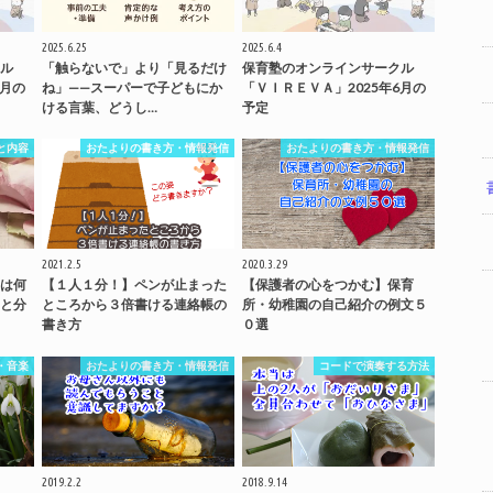
2025.6.25
2025.6.4
ル
「触らないで」より「見るだけ
保育塾のオンラインサークル
7月の
ね」——スーパーで子どもにか
「ＶＩＲＥＶＡ」2025年6月の
ける言葉、どうし…
予定
と内容
おたよりの書き方・情報発信
おたよりの書き方・情報発信
2021.2.5
2020.3.29
は何
【１人１分！】ペンが止まった
【保護者の心をつかむ】保育
と分
ところから３倍書ける連絡帳の
所・幼稚園の自己紹介の例文５
書き方
０選
・音楽
おたよりの書き方・情報発信
コードで演奏する方法
2019.2.2
2018.9.14