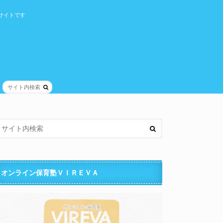
サイトです
オンライン保育塾ＶＩＲＥＶＡ