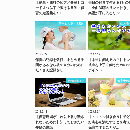
【簡単・無料のピアノ楽譜】コ
毎日の保育で使える3月の
ード３つ以下で弾ける童謡・保
（全曲試聴のリンク付き、
育の定番曲を50…
楽譜が手に入るリン…
子どもの姿・見取り
生き物
2023.7.22
2018.6.19
保育の記録を数行にまとめる手
【本当に飼えるの？】トン
間があるなら後の自分のために
成虫を上手く飼うための3
たくさん記録をし…
ポイント
要録の書き方
保育士の
2019.2.11
2023.9.24
【保育現場がこれ以上取り残さ
【トコトン付き合う】子ど
れないために】知っておきたい
好奇心を満たすことを考え
要録の裏話
保育ですることが…