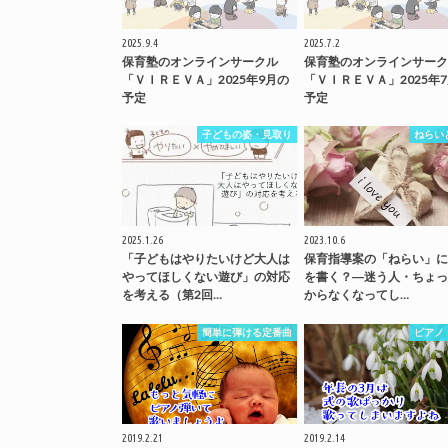
2025.9.4
2025.7.2
保育塾のオンラインサークル
保育塾のオンラインサーク
「ＶＩＲＥＶＡ」2025年9月の
「ＶＩＲＥＶＡ」2025年
予定
予定
子どもの姿・見取り
ねらい
2025.1.26
2023.10.6
「子どもはやりたいけど大人は
保育指導案の「ねらい」に
やってほしくない遊び」の対応
を書く？―迷う人・ちょっ
を考える（第2回…
からなくなってし…
簡単に弾ける定番曲
ピアノ
2019.2.21
2019.2.14