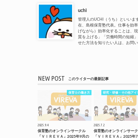
uchi
管理人のUCHI（うち）といいま
在、島根保育塾代表。仕事を効
げながら）効率化することは、
質を上げる」「労働時間の短縮
せた方法を知りたい人は、お問
NEW POST
このライターの最新記事
保育士の働き方
研究・研修・その他アイ
2025.9.4
2025.7.2
保育塾のオンラインサークル
保育塾のオンラインサーク
「ＶＩＲＥＶＡ」2025年9月の
「ＶＩＲＥＶＡ」2025年