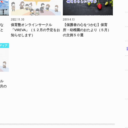
2022.11.30
2019.4.13
な
保育塾オンラインサークル
【保護者の心をつかむ】保育
と
「VIREVA」（１２月の予定をお
所・幼稚園のおたより（５月）
知らせします）
の文例５０選
ディア
ル
5月の