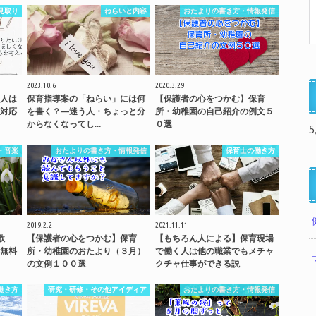
見取り
ねらいと内容
おたよりの書き方・情報発信
2023.10.6
2020.3.29
人は
保育指導案の「ねらい」には何
【保護者の心をつかむ】保育
対応
を書く？―迷う人・ちょっと分
所・幼稚園の自己紹介の例文５
からなくなってし…
０選
5
・音楽
おたよりの書き方・情報発信
保育士の働き方
2019.2.2
2021.11.11
歌
【保護者の心をつかむ】保育
【もちろん人による】保育現場
無料
所・幼稚園のおたより（３月）
で働く人は他の職業でもメチャ
の文例１００選
クチャ仕事ができる説
働き方
研究・研修・その他アイディア
おたよりの書き方・情報発信