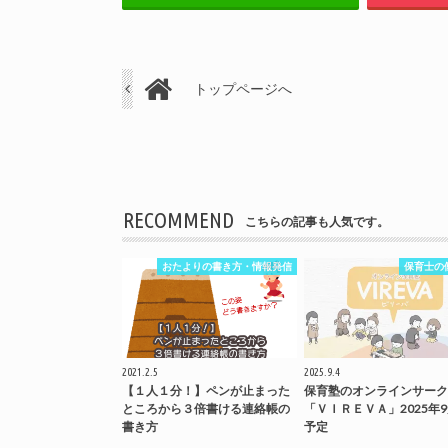
トップページへ
RECOMMEND
こちらの記事も人気です。
おたよりの書き方・情報発信
保育士の
2021.2.5
2025.9.4
【１人１分！】ペンが止まった
保育塾のオンラインサーク
ところから３倍書ける連絡帳の
「ＶＩＲＥＶＡ」2025年
書き方
予定