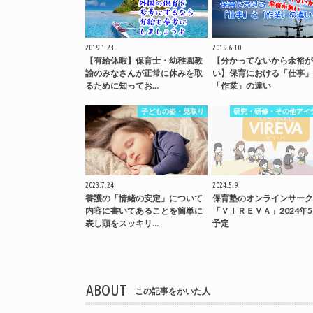
2019.1.23
2019.6.10
【有給休暇】保育士・幼稚園教
【分かってないから余裕が
諭のみなさんが正常に休みを取
い】保育における「仕事」
るために知ってお…
「作業」の違い
子どもの姿・見取り
研究・研修・その他アイ
2023.7.24
2024.5.9
養護の「情緒の安定」について
保育塾のオンラインサーク
内容に書いてあることを簡単に
「ＶＩＲＥＶＡ」2024年
表し頭をスッキリ…
予定
ABOUT
この記事をかいた人