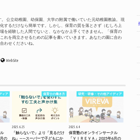
す。 公立幼稚園、幼保園、大学の附属で働いていた元幼稚園教諭。 現
率化するだけなら簡単です。しかし、保育の質を落とさず（むしろ上
現場を経験した人間でないと、なかなか上手くできません。「保育の
」これを両立させるための記事を書いていきます。あなたの園に合わ
い合わせくださいね。
WebSite
ディア
保育士の働き方
研究・研修・その他アイディア
2025.6.25
2025.6.4
ル
「触らないで」より「見るだけ
保育塾のオンラインサークル
7月の
ね」——スーパーで子どもにか
「ＶＩＲＥＶＡ」2025年6月の