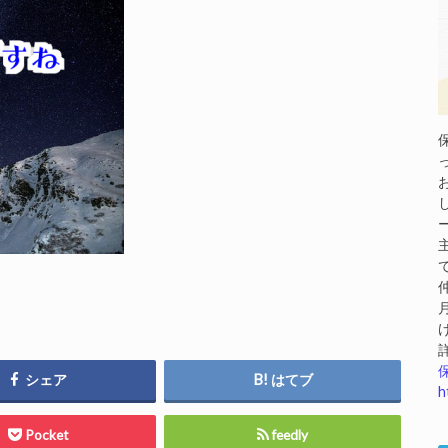
シェア
はてブ
h
Pocket
feedly