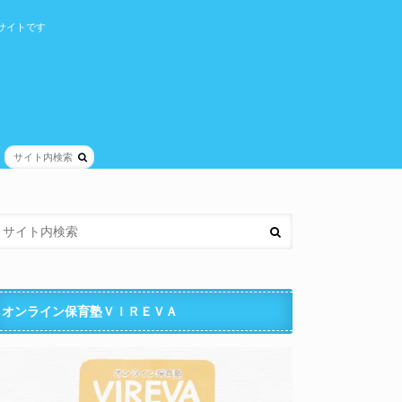
サイトです
オンライン保育塾ＶＩＲＥＶＡ