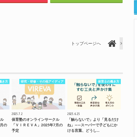
トップページへ
働き方
研究・研修・その他アイディア
保育士の働き方
2025.7.2
2025.6.25
ル
保育塾のオンラインサークル
「触らないで」より「見るだけ
9月の
「ＶＩＲＥＶＡ」2025年7月の
ね」——スーパーで子どもにか
予定
ける言葉、どうし…