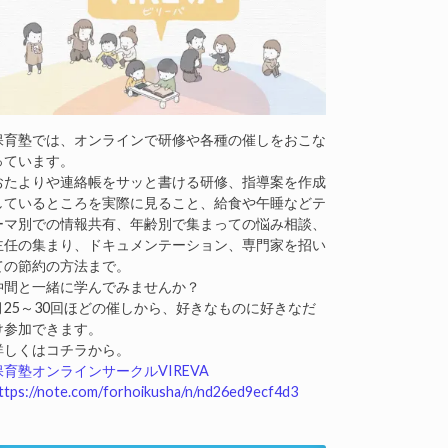
保育塾では、オンラインで研修や各種の催しをおこな
っています。
おたよりや連絡帳をサッと書ける研修、指導案を作成
しているところを実際に見ること、給食や午睡などテ
ーマ別での情報共有、年齢別で集まっての悩み相談、
主任の集まり、ドキュメンテーション、専門家を招い
ての節約の方法まで。
仲間と一緒に学んでみませんか？
月25～30回ほどの催しから、好きなものに好きなだ
け参加できます。
詳しくはコチラから。
保育塾オンラインサークルVIREVA
ttps://note.com/forhoikusha/n/nd26ed9ecf4d3