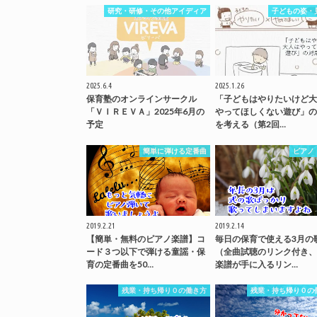
研究・研修・その他アイディア
子どもの姿・
2025.6.4
2025.1.26
保育塾のオンラインサークル
「子どもはやりたいけど大
「ＶＩＲＥＶＡ」2025年6月の
やってほしくない遊び」の
予定
を考える（第2回…
簡単に弾ける定番曲
ピアノ
2019.2.21
2019.2.14
【簡単・無料のピアノ楽譜】コ
毎日の保育で使える3月の
ード３つ以下で弾ける童謡・保
（全曲試聴のリンク付き、
育の定番曲を50…
楽譜が手に入るリン…
残業・持ち帰り０の働き方
残業・持ち帰り０の