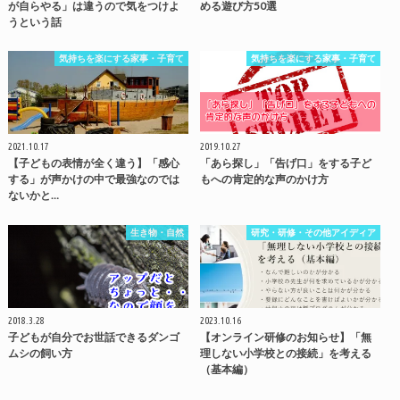
が自らやる」は違うので気をつけよ
める遊び方50選
うという話
気持ちを楽にする家事・子育て
気持ちを楽にする家事・子育て
2021.10.17
2019.10.27
【子どもの表情が全く違う】「感心
「あら探し」「告げ口」をする子ど
する」が声かけの中で最強なのでは
もへの肯定的な声のかけ方
ないかと…
生き物・自然
研究・研修・その他アイディア
2018.3.28
2023.10.16
子どもが自分でお世話できるダンゴ
【オンライン研修のお知らせ】「無
ムシの飼い方
理しない小学校との接続」を考える
（基本編）