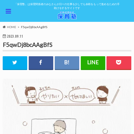
「保育塾」は保育関係者のみなさんが日々の仕事を少しでも余裕をもって進めるための手
助けをするサイトです
HOME
F5qwDj8bcAAgBfS
2023.09.11
F5qwDj8bcAAgBfS