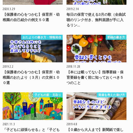
2020.3.29
2019.2.14
【保護者の心をつかむ】保育所・幼
毎日の保育で使える3月の歌（全曲試
稚園の自己紹介の例文５０選
聴のリンク付き、無料楽譜が手に入
るリン…
おたよりの書き方・情報発信
要録の書き方
2019.2.2
2018.11.28
【保護者の心をつかむ】保育所・幼
【本には載ってない】指導要録・保
稚園のおたより（３月）の文例１０
育要録を書く前に知っておくべき５
０選
つのこと
子どもの姿・見取り
発達を考えた遊び方
2021.11.3
2019.4.8
「子どもに頑張らせる」と「子ども
【０歳から大人まで】新聞紙で楽し