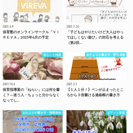
2025.6.4
2025.1.26
保育塾のオンラインサークル「ＶＩ
「子どもはやりたいけど大人はやっ
ＲＥＶＡ」2025年6月の予定
てほしくない遊び」の対応を考える
（第2回…
ねらいと内容
おたよりの書き方・情報発信
2023.10.6
2021.2.5
保育指導案の「ねらい」には何を書
【１人１分！】ペンが止まったとこ
く？―迷う人・ちょっと分からなく
ろから３倍書ける連絡帳の書き方
なってし…
おたよりの書き方・情報発信
ピアノ・音楽