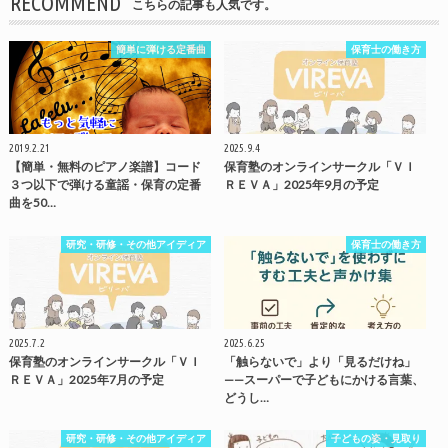
RECOMMEND
こちらの記事も人気です。
簡単に弾ける定番曲
保育士の働き方
2019.2.21
2025.9.4
【簡単・無料のピアノ楽譜】コード
保育塾のオンラインサークル「ＶＩ
３つ以下で弾ける童謡・保育の定番
ＲＥＶＡ」2025年9月の予定
曲を50…
研究・研修・その他アイディア
保育士の働き方
2025.7.2
2025.6.25
保育塾のオンラインサークル「ＶＩ
「触らないで」より「見るだけね」
ＲＥＶＡ」2025年7月の予定
——スーパーで子どもにかける言葉、
どうし…
研究・研修・その他アイディア
子どもの姿・見取り