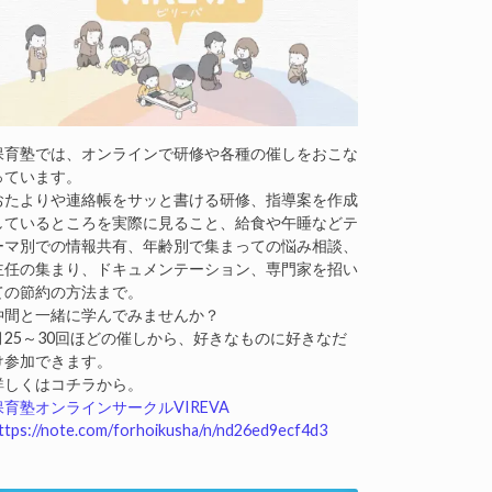
保育塾では、オンラインで研修や各種の催しをおこな
っています。
おたよりや連絡帳をサッと書ける研修、指導案を作成
しているところを実際に見ること、給食や午睡などテ
ーマ別での情報共有、年齢別で集まっての悩み相談、
主任の集まり、ドキュメンテーション、専門家を招い
ての節約の方法まで。
仲間と一緒に学んでみませんか？
月25～30回ほどの催しから、好きなものに好きなだ
け参加できます。
詳しくはコチラから。
保育塾オンラインサークルVIREVA
ttps://note.com/forhoikusha/n/nd26ed9ecf4d3