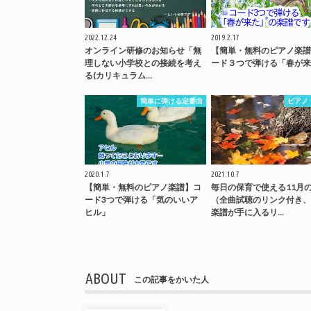
2022.12.24
2019.2.17
オンライン研修のお知らせ「無
【簡単・無料のピアノ楽譜
理しない小学校との接続を考え
ード３つで弾ける「春が来
る(カリキュラム…
簡単に弾ける定番曲
ピアノ
2020.1.7
2021.10.7
【簡単・無料のピアノ楽譜】コ
毎日の保育で使える11月
ード3つで弾ける「気のいいア
（全曲試聴のリンク付き、
ヒル」
楽譜が手に入るリ…
ABOUT
この記事をかいた人