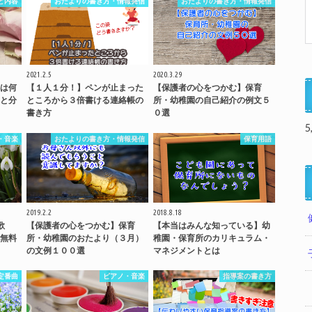
と内容
おたよりの書き方・情報発信
おたよりの書き方・情報発信
2021.2.5
2020.3.29
は何
【１人１分！】ペンが止まった
【保護者の心をつかむ】保育
と分
ところから３倍書ける連絡帳の
所・幼稚園の自己紹介の例文５
書き方
０選
5
・音楽
おたよりの書き方・情報発信
保育用語
2019.2.2
2018.8.18
歌
【保護者の心をつかむ】保育
【本当はみんな知っている】幼
無料
所・幼稚園のおたより（３月）
稚園・保育所のカリキュラム・
の文例１００選
マネジメントとは
定番曲
ピアノ・音楽
指導案の書き方