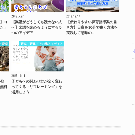
2018.5.27
2019.12.17
】コ
【楽譜がどうしても読めない人
【伝わりやすい保育指導案の書
た」
へ】楽譜を読めるようにする５
き方】日案を10分で書く方法を
つのアイデア
実践して意味の…
・音楽
研究・研修・その他アイディア
2023.10.11
の歌
子どもへの関わり方が全く変わ
無料
ってくる「リフレーミング」を
活用しよう