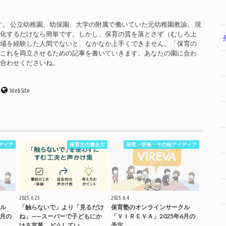
す。 公立幼稚園、幼保園、大学の附属で働いていた元幼稚園教諭。 現
率化するだけなら簡単です。しかし、保育の質を落とさず（むしろ上
現場を経験した人間でないと、なかなか上手くできません。「保育の
」これを両立させるための記事を書いていきます。あなたの園に合わ
い合わせくださいね。
WebSite
ディア
保育士の働き方
研究・研修・その他アイディア
2025.6.25
2025.6.4
ル
「触らないで」より「見るだけ
保育塾のオンラインサークル
7月の
ね」——スーパーで子どもにか
「ＶＩＲＥＶＡ」2025年6月の
ける言葉、どうしてい…
予定