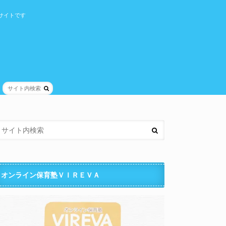
サイトです
オンライン保育塾ＶＩＲＥＶＡ