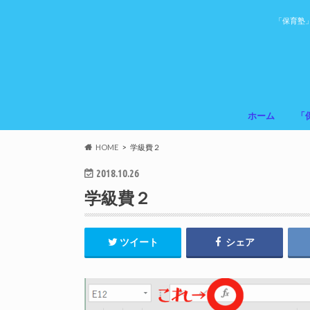
「保育塾
ホーム
「
HOME
学級費２
2018.10.26
学級費２
ツイート
シェア