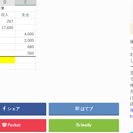
シェア
はてブ
h
Pocket
feedly