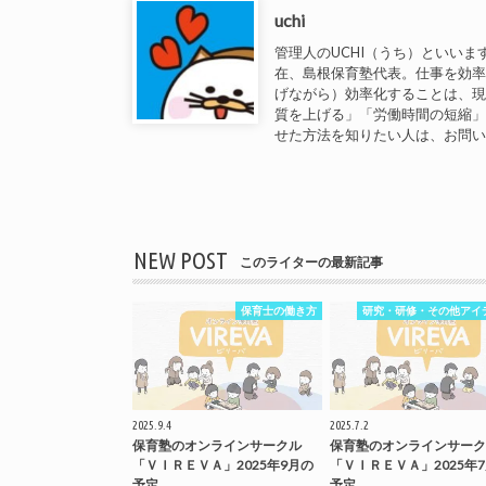
uchi
管理人のUCHI（うち）といいま
在、島根保育塾代表。仕事を効
げながら）効率化することは、
質を上げる」「労働時間の短縮
せた方法を知りたい人は、お問
NEW POST
このライターの最新記事
保育士の働き方
研究・研修・その他アイ
2025.9.4
2025.7.2
保育塾のオンラインサークル
保育塾のオンラインサーク
「ＶＩＲＥＶＡ」2025年9月の
「ＶＩＲＥＶＡ」2025年
予定
予定