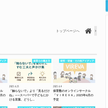
トップページへ
ディア
保育士の働き方
研究・研修・その他アイディア
2025.6.25
2025.6.4
ル
「触らないで」より「見るだけ
保育塾のオンラインサークル
7月の
ね」——スーパーで子どもにか
「ＶＩＲＥＶＡ」2025年6月の
ける言葉、どうし…
予定