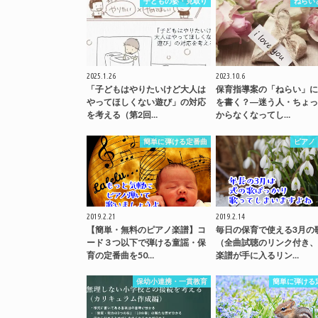
子どもの姿・見取り
ねらい
2025.1.26
2023.10.6
「子どもはやりたいけど大人は
保育指導案の「ねらい」に
やってほしくない遊び」の対応
を書く？―迷う人・ちょっ
を考える（第2回…
からなくなってし…
簡単に弾ける定番曲
ピアノ
2019.2.21
2019.2.14
【簡単・無料のピアノ楽譜】コ
毎日の保育で使える3月の
ード３つ以下で弾ける童謡・保
（全曲試聴のリンク付き、
育の定番曲を50…
楽譜が手に入るリン…
保幼小連携・一貫教育
簡単に弾ける