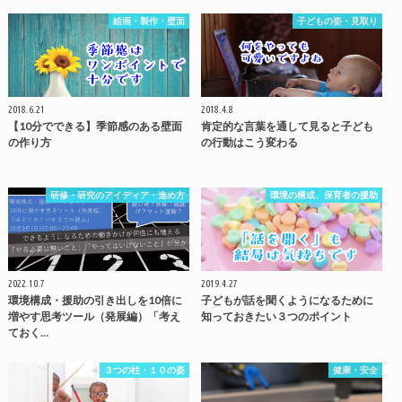
絵画・製作・壁面
子どもの姿・見取り
2018.6.21
2018.4.8
【10分でできる】季節感のある壁面
肯定的な言葉を通して見ると子ども
の作り方
の行動はこう変わる
研修・研究のアイディア・進め方
環境の構成、保育者の援助
2022.10.7
2019.4.27
環境構成・援助の引き出しを10倍に
子どもが話を聞くようになるために
増やす思考ツール（発展編）「考え
知っておきたい３つのポイント
ておく…
３つの柱・１０の姿
健康・安全