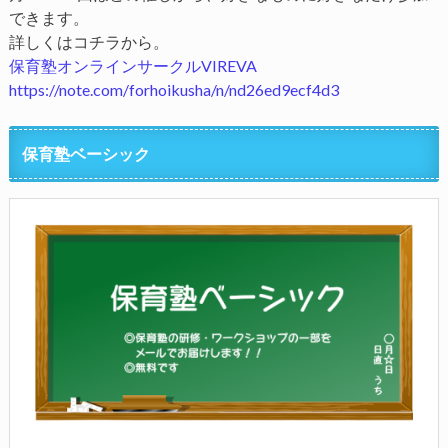
できます。
詳しくはコチラから。
保育塾オンラインサークルVIREVA
https://note.com/forhoikusha/n/nd26ed9ecf4d3
保育塾ベーシック