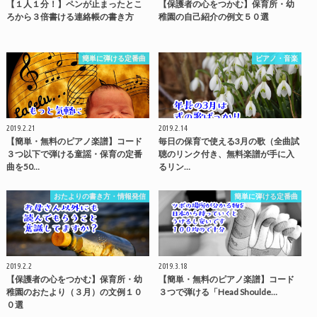
【１人１分！】ペンが止まったとこ
【保護者の心をつかむ】保育所・幼
ろから３倍書ける連絡帳の書き方
稚園の自己紹介の例文５０選
簡単に弾ける定番曲
ピアノ・音楽
2019.2.21
2019.2.14
【簡単・無料のピアノ楽譜】コード
毎日の保育で使える3月の歌（全曲試
３つ以下で弾ける童謡・保育の定番
聴のリンク付き、無料楽譜が手に入
曲を50…
るリン…
おたよりの書き方・情報発信
簡単に弾ける定番曲
2019.2.2
2019.3.18
【保護者の心をつかむ】保育所・幼
【簡単・無料のピアノ楽譜】コード
稚園のおたより（３月）の文例１０
３つで弾ける「Head Shoulde…
０選