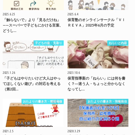
2025.6.25
2025.6.4
「触らないで」より「見るだけね」
保育塾のオンラインサークル「ＶＩ
——スーパーで子どもにかける言葉、
ＲＥＶＡ」2025年6月の予定
どうし…
子どもの姿・見取り
ねらいと内容
2025.1.26
2023.10.6
「子どもはやりたいけど大人はやっ
保育指導案の「ねらい」には何を書
てほしくない遊び」の対応を考える
く？―迷う人・ちょっと分からなく
（第2回…
なってし…
おたよりの書き方・情報発信
おたよりの書き方・情報発信
2021.2.5
2020.3.29