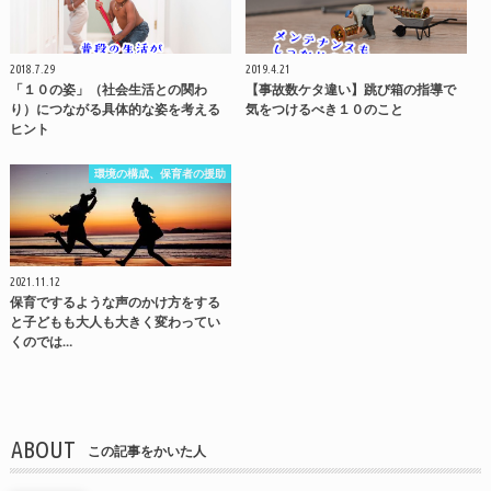
2018.7.29
2019.4.21
「１０の姿」（社会生活との関わ
【事故数ケタ違い】跳び箱の指導で
り）につながる具体的な姿を考える
気をつけるべき１０のこと
ヒント
環境の構成、保育者の援助
2021.11.12
保育でするような声のかけ方をする
と子どもも大人も大きく変わってい
くのでは…
ABOUT
この記事をかいた人