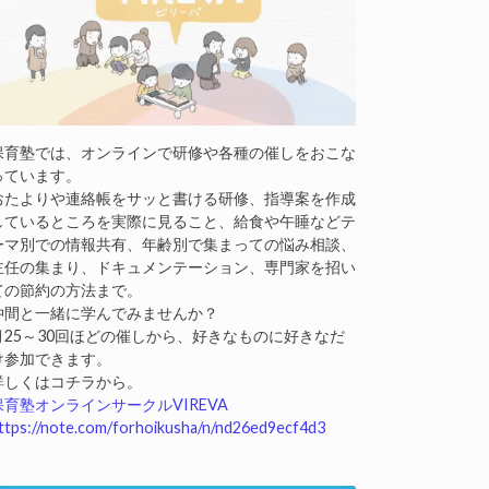
保育塾では、オンラインで研修や各種の催しをおこな
っています。
おたよりや連絡帳をサッと書ける研修、指導案を作成
しているところを実際に見ること、給食や午睡などテ
ーマ別での情報共有、年齢別で集まっての悩み相談、
主任の集まり、ドキュメンテーション、専門家を招い
ての節約の方法まで。
仲間と一緒に学んでみませんか？
月25～30回ほどの催しから、好きなものに好きなだ
け参加できます。
詳しくはコチラから。
保育塾オンラインサークルVIREVA
ttps://note.com/forhoikusha/n/nd26ed9ecf4d3