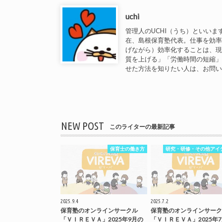
uchi
管理人のUCHI（うち）といいま
在、島根保育塾代表。仕事を効
げながら）効率化することは、
質を上げる」「労働時間の短縮
せた方法を知りたい人は、お問
NEW POST
このライターの最新記事
保育士の働き方
研究・研修・その他アイ
2025.9.4
2025.7.2
保育塾のオンラインサークル
保育塾のオンラインサーク
「ＶＩＲＥＶＡ」2025年9月の
「ＶＩＲＥＶＡ」2025年