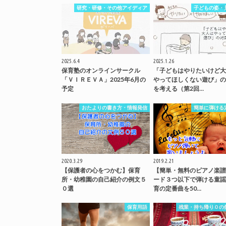
研究・研修・その他アイディア
子どもの姿・
2025.6.4
2025.1.26
保育塾のオンラインサークル
「子どもはやりたいけど大
「ＶＩＲＥＶＡ」2025年6月の
やってほしくない遊び」の
予定
を考える（第2回…
おたよりの書き方・情報発信
簡単に弾ける
2020.3.29
2019.2.21
【保護者の心をつかむ】保育
【簡単・無料のピアノ楽譜
所・幼稚園の自己紹介の例文５
ード３つ以下で弾ける童謡
０選
育の定番曲を50…
保育用語
残業・持ち帰り０の