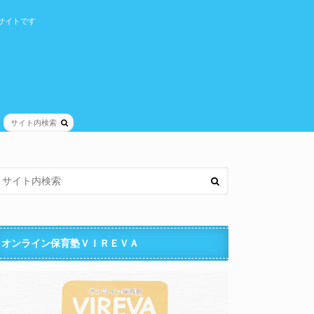
サイトです
オンライン保育塾ＶＩＲＥＶＡ