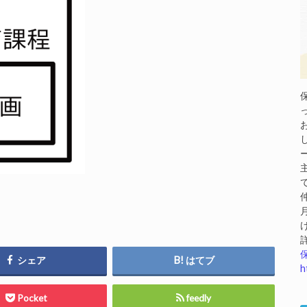
シェア
はてブ
h
Pocket
feedly