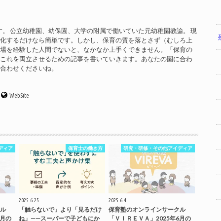
す。 公立幼稚園、幼保園、大学の附属で働いていた元幼稚園教諭。 現
率化するだけなら簡単です。しかし、保育の質を落とさず（むしろ上
現場を経験した人間でないと、なかなか上手くできません。「保育の
」これを両立させるための記事を書いていきます。あなたの園に合わ
い合わせくださいね。
WebSite
ディア
保育士の働き方
研究・研修・その他アイディア
2025.6.25
2025.6.4
ル
「触らないで」より「見るだけ
保育塾のオンラインサークル
7月の
ね」——スーパーで子どもにか
「ＶＩＲＥＶＡ」2025年6月の