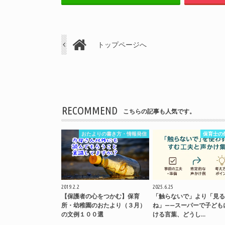
トップページへ
RECOMMEND
こちらの記事も人気です。
おたよりの書き方・情報発信
保育士の
2019.2.2
2025.6.25
【保護者の心をつかむ】保育
「触らないで」より「見る
所・幼稚園のおたより（３月）
ね」——スーパーで子ども
の文例１００選
ける言葉、どうし…