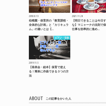
2018.8.13
2021.11.24
幼稚園・保育所の「教育課程・
【明日できることは今日す
全体的な計画」と「カリキュラ
な】マニャーナの法則で保
ム」の違いとは【…
仕事を効率的に進め…
ピアノ・音楽
2019.11.5
【発表会・絵本】保育で使え
る！簡単に作曲できる３つの方
法
ABOUT
この記事をかいた人