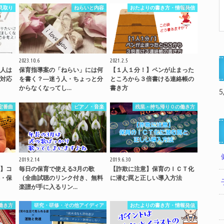
見取り
ねらいと内容
おたよりの書き方・情報発信
2023.10.6
2021.2.5
人は
保育指導案の「ねらい」には何
【１人１分！】ペンが止まった
対応
を書く？―迷う人・ちょっと分
ところから３倍書ける連絡帳の
からなくなってし…
書き方
5
定番曲
ピアノ・音楽
残業・持ち帰り０の働き方
2019.2.14
2019.6.30
】コ
毎日の保育で使える3月の歌
【詐欺に注意】保育のＩＣＴ化
・保
（全曲試聴のリンク付き、無料
に潜む罠と正しい導入方法
楽譜が手に入るリン…
働き方
研究・研修・その他アイディア
おたよりの書き方・情報発信