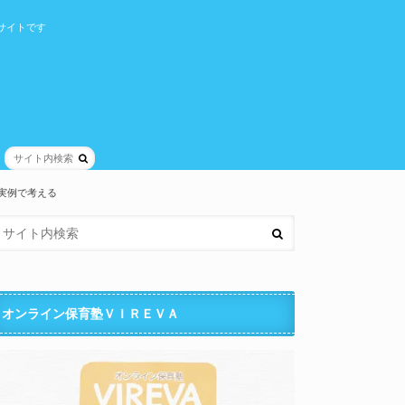
サイトです
実例で考える
オンライン保育塾ＶＩＲＥＶＡ