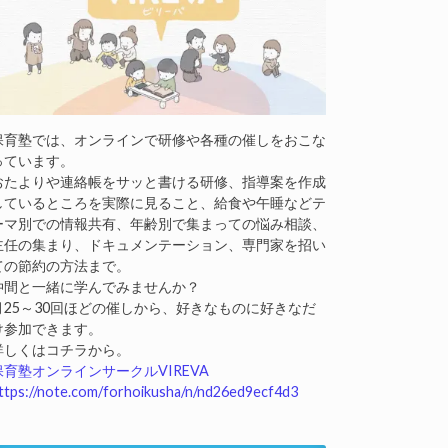
保育塾では、オンラインで研修や各種の催しをおこな
っています。
おたよりや連絡帳をサッと書ける研修、指導案を作成
しているところを実際に見ること、給食や午睡などテ
ーマ別での情報共有、年齢別で集まっての悩み相談、
主任の集まり、ドキュメンテーション、専門家を招い
ての節約の方法まで。
仲間と一緒に学んでみませんか？
月25～30回ほどの催しから、好きなものに好きなだ
け参加できます。
詳しくはコチラから。
保育塾オンラインサークルVIREVA
ttps://note.com/forhoikusha/n/nd26ed9ecf4d3