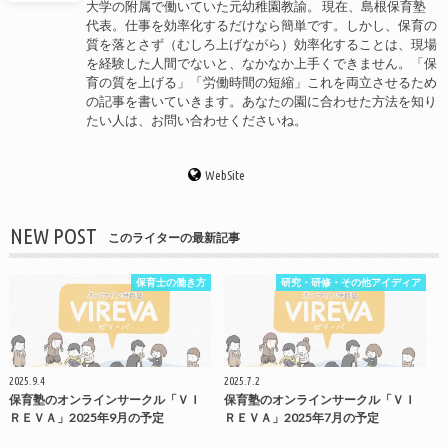
大学の附属で働いていた元幼稚園教諭。 現在、島根保育塾
代表。仕事を効率化するだけなら簡単です。しかし、保育の
質を落とさず（むしろ上げながら）効率化することは、現場
を経験した人間でないと、なかなか上手くできません。「保
育の質を上げる」「労働時間の短縮」これを両立させるため
の記事を書いていきます。あなたの園に合わせた方法を知り
たい人は、お問い合わせくださいね。
WebSite
NEW POST
このライターの最新記事
保育士の働き方
研究・研修・その他アイディア
2025.9.4
2025.7.2
保育塾のオンラインサークル「ＶＩ
保育塾のオンラインサークル「ＶＩ
ＲＥＶＡ」2025年9月の予定
ＲＥＶＡ」2025年7月の予定