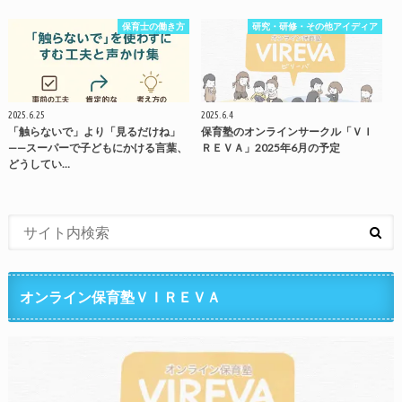
保育士の働き方
研究・研修・その他アイディア
2025.6.25
2025.6.4
「触らないで」より「見るだけね」
保育塾のオンラインサークル「ＶＩ
——スーパーで子どもにかける言葉、
ＲＥＶＡ」2025年6月の予定
どうしてい…
オンライン保育塾ＶＩＲＥＶＡ