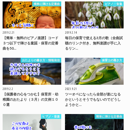
簡単に弾ける定番曲
ピアノ・音楽
2019.2.21
2019.2.14
【簡単・無料のピアノ楽譜】コード
毎日の保育で使える3月の歌（全曲試
３つ以下で弾ける童謡・保育の定番
聴のリンク付き、無料楽譜が手に入
曲を50…
るリン…
おたよりの書き方・情報発信
保育士の働き方
2019.2.2
2023.9.21
【保護者の心をつかむ】保育所・幼
ツーオペになったら全部が楽になる
稚園のおたより（３月）の文例１０
かというとそうでもないのでどうし
０選
ようかと…
ピアノ・音楽
簡単に弾ける定番曲