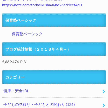
https://note.com/forhoikusha/n/nd26ed9ecf4d3
保育塾ベーシック
保育塾ベーシック
ブログ統計情報（２０１８年４月～）
5,669,474 ＰＶ
カテゴリー
健康・安全
(8)
子どもの見取り・子どもとの関わり
(126)