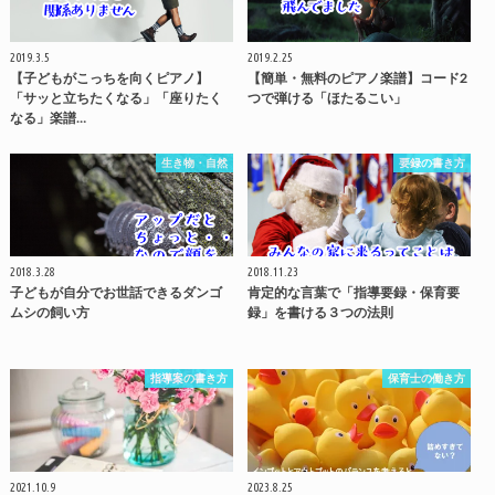
2019.3.5
2019.2.25
【子どもがこっちを向くピアノ】
【簡単・無料のピアノ楽譜】コード2
「サッと立ちたくなる」「座りたく
つで弾ける「ほたるこい」
なる」楽譜…
生き物・自然
要録の書き方
2018.3.28
2018.11.23
子どもが自分でお世話できるダンゴ
肯定的な言葉で「指導要録・保育要
ムシの飼い方
録」を書ける３つの法則
指導案の書き方
保育士の働き方
2021.10.9
2023.8.25