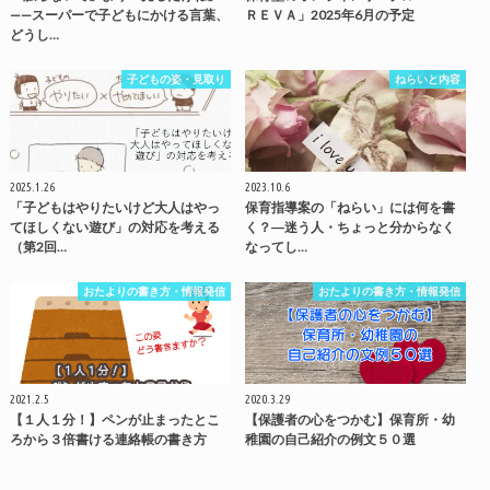
——スーパーで子どもにかける言葉、
ＲＥＶＡ」2025年6月の予定
どうし…
子どもの姿・見取り
ねらいと内容
2025.1.26
2023.10.6
「子どもはやりたいけど大人はやっ
保育指導案の「ねらい」には何を書
てほしくない遊び」の対応を考える
く？―迷う人・ちょっと分からなく
（第2回…
なってし…
おたよりの書き方・情報発信
おたよりの書き方・情報発信
2021.2.5
2020.3.29
【１人１分！】ペンが止まったとこ
【保護者の心をつかむ】保育所・幼
ろから３倍書ける連絡帳の書き方
稚園の自己紹介の例文５０選