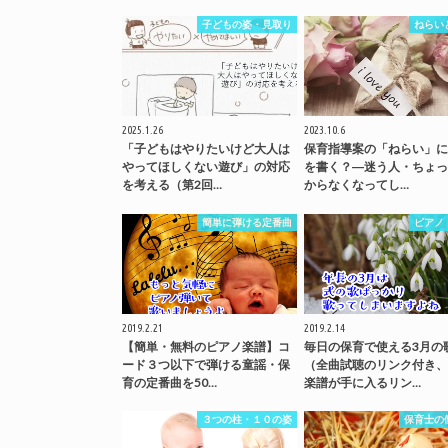
子どもの姿・見取り
ねらい
2025.1.26
2023.10.6
「子どもはやりたいけど大人は
保育指導案の「ねらい」に
やってほしくない遊び」の対応
を書く？―迷う人・ちょっ
を考える（第2回…
からなくなってし…
簡単に弾ける定番曲
ピアノ
2019.2.21
2019.2.14
【簡単・無料のピアノ楽譜】コ
毎日の保育で使える3月の
ード３つ以下で弾ける童謡・保
（全曲試聴のリンク付き、
育の定番曲を50…
楽譜が手に入るリン…
３つの柱・１０の姿
保育士の