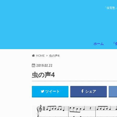
「保育塾
ホーム
「
HOME
虫の声4
2019.02.22
虫の声4
ツイート
シェア