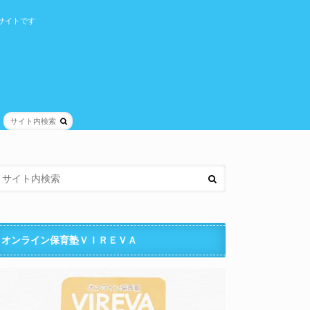
サイトです
オンライン保育塾ＶＩＲＥＶＡ