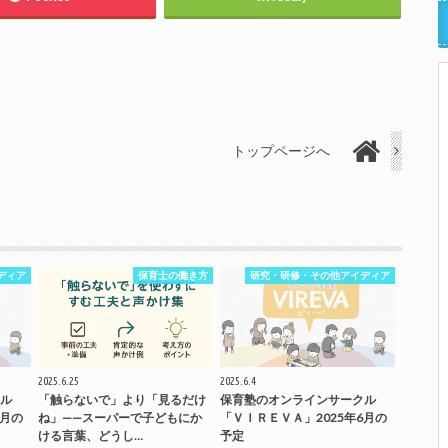
トップページへ
ディア
保育士の働き方
研究・研修・その他アイディア
2025.6.25
2025.6.4
ル
「触らないで」より「見るだけ
保育塾のオンラインサークル
7月の
ね」——スーパーで子どもにか
「ＶＩＲＥＶＡ」2025年6月の
ける言葉、どうし…
予定