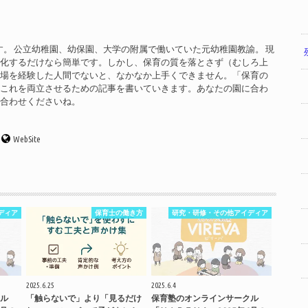
す。 公立幼稚園、幼保園、大学の附属で働いていた元幼稚園教諭。 現
率化するだけなら簡単です。しかし、保育の質を落とさず（むしろ上
現場を経験した人間でないと、なかなか上手くできません。「保育の
」これを両立させるための記事を書いていきます。あなたの園に合わ
い合わせくださいね。
WebSite
ディア
保育士の働き方
研究・研修・その他アイディア
2025.6.25
2025.6.4
ル
「触らないで」より「見るだけ
保育塾のオンラインサークル