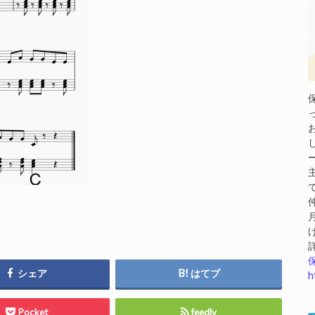
シェア
はてブ
h
Pocket
feedly