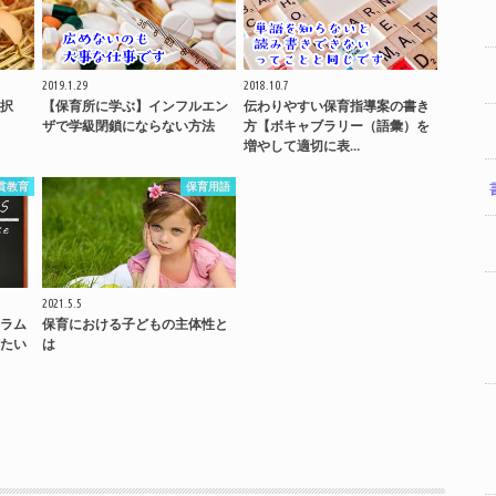
2019.1.29
2018.10.7
択
【保育所に学ぶ】インフルエン
伝わりやすい保育指導案の書き
ザで学級閉鎖にならない方法
方【ボキャブラリー（語彙）を
増やして適切に表…
貫教育
保育用語
2021.5.5
ラム
保育における子どもの主体性と
たい
は