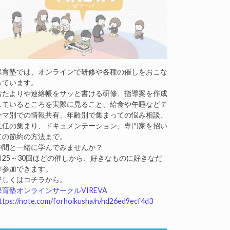
保育塾では、オンラインで研修や各種の催しをおこな
っています。
おたよりや連絡帳をサッと書ける研修、指導案を作成
しているところを実際に見ること、給食や午睡などテ
ーマ別での情報共有、年齢別で集まっての悩み相談、
主任の集まり、ドキュメンテーション、専門家を招い
ての節約の方法まで。
仲間と一緒に学んでみませんか？
月25～30回ほどの催しから、好きなものに好きなだ
け参加できます。
詳しくはコチラから。
保育塾オンラインサークルVIREVA
ttps://note.com/forhoikusha/n/nd26ed9ecf4d3