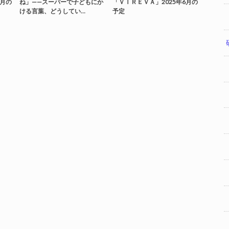
7月の
ね」——スーパーで子どもにか
「ＶＩＲＥＶＡ」2025年6月の
ける言葉、どうしてい…
予定