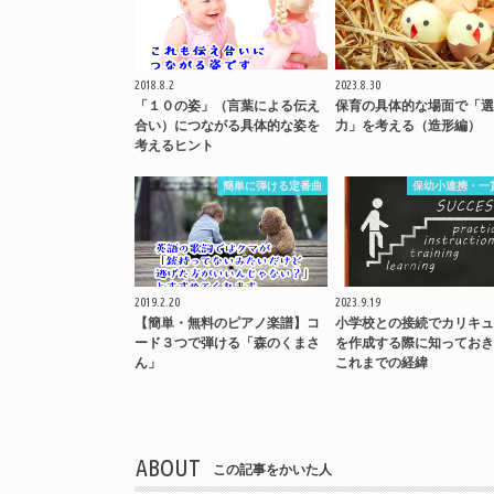
2018.8.2
2023.8.30
「１０の姿」（言葉による伝え
保育の具体的な場面で「選
合い）につながる具体的な姿を
力」を考える（造形編）
考えるヒント
簡単に弾ける定番曲
保幼小連携・一
2019.2.20
2023.9.19
【簡単・無料のピアノ楽譜】コ
小学校との接続でカリキュ
ード３つで弾ける「森のくまさ
を作成する際に知っておき
ん」
これまでの経緯
ABOUT
この記事をかいた人