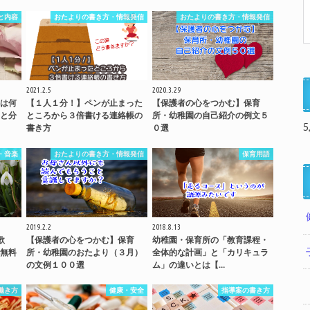
と内容
おたよりの書き方・情報発信
おたよりの書き方・情報発信
2021.2.5
2020.3.29
は何
【１人１分！】ペンが止まった
【保護者の心をつかむ】保育
と分
ところから３倍書ける連絡帳の
所・幼稚園の自己紹介の例文５
5
書き方
０選
・音楽
おたよりの書き方・情報発信
保育用語
2019.2.2
2018.8.13
歌
【保護者の心をつかむ】保育
幼稚園・保育所の「教育課程・
無料
所・幼稚園のおたより（３月）
全体的な計画」と「カリキュラ
の文例１００選
ム」の違いとは【…
働き方
健康・安全
指導案の書き方