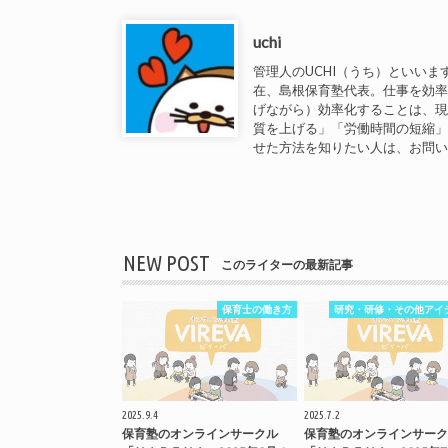
uchi
管理人のUCHI（うち）といいま
在、島根保育塾代表。仕事を効
げながら）効率化することは、
質を上げる」「労働時間の短縮
せた方法を知りたい人は、お問
NEW POST
このライターの最新記事
保育士の働き方
研究・研修・その他アイ
2025.9.4
2025.7.2
保育塾のオンラインサークル
保育塾のオンラインサーク