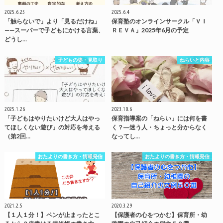
2025.6.25
2025.6.4
「触らないで」より「見るだけね」
保育塾のオンラインサークル「ＶＩ
——スーパーで子どもにかける言葉、
ＲＥＶＡ」2025年6月の予定
どうし…
子どもの姿・見取り
ねらいと内容
2025.1.26
2023.10.6
「子どもはやりたいけど大人はやっ
保育指導案の「ねらい」には何を書
てほしくない遊び」の対応を考える
く？―迷う人・ちょっと分からなく
（第2回…
なってし…
おたよりの書き方・情報発信
おたよりの書き方・情報発信
2021.2.5
2020.3.29
【１人１分！】ペンが止まったとこ
【保護者の心をつかむ】保育所・幼