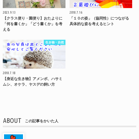
2023.9.13
2018.7.16
【クラス便り・園便り】おたよりに
「１０の姿」（協同性）につながる
「何を書くか」「どう書くか」を考
具体的な姿を考えるヒント
える
生き物・自然
2018.7.18
【身近な生き物】アメンボ、ハサミ
ムシ、オケラ、ヤスデの飼い方
ABOUT
この記事をかいた人