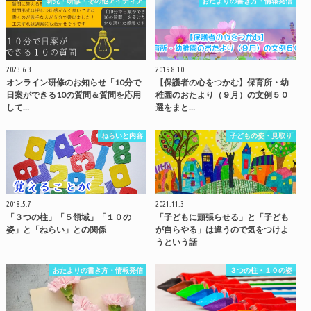
研究・研修・その他アイディア
おたよりの書き方・情報発信
2023.6.3
2019.8.10
オンライン研修のお知らせ「10分で
【保護者の心をつかむ】保育所・幼
日案ができる10の質問＆質問を応用
稚園のおたより（９月）の文例５０
して…
選をまと…
ねらいと内容
子どもの姿・見取り
2018.5.7
2021.11.3
「３つの柱」「５領域」「１０の
「子どもに頑張らせる」と「子ども
姿」と「ねらい」との関係
が自らやる」は違うので気をつけよ
うという話
おたよりの書き方・情報発信
３つの柱・１０の姿