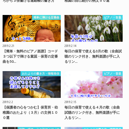
ろから３倍書ける連絡帳の書き方
稚園の自己紹介の例文５０選
簡単に弾ける定番曲
ピアノ・音楽
2019.2.21
2019.2.14
【簡単・無料のピアノ楽譜】コード
毎日の保育で使える3月の歌（全曲試
３つ以下で弾ける童謡・保育の定番
聴のリンク付き、無料楽譜が手に入
曲を50…
るリン…
おたよりの書き方・情報発信
ピアノ・音楽
2019.2.2
2019.2.15
【保護者の心をつかむ】保育所・幼
毎日の保育で使える４月の歌（全曲
稚園のおたより（３月）の文例１０
試聴のリンク付き、無料楽譜が手に
０選
入るリン…