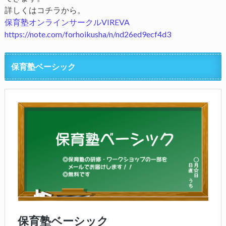
詳しくはコチラから。
保育塾オンラインサークルVIREVA
https://note.com/forhoikusha/n/nd26ed9ecf4d3
保育塾ベーシック