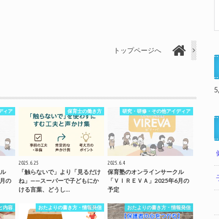
トップページへ
5
ディア
保育士の働き方
研究・研修・その他アイディア
2025.6.25
2025.6.4
ル
「触らないで」より「見るだけ
保育塾のオンラインサークル
7月の
ね」——スーパーで子どもにか
「ＶＩＲＥＶＡ」2025年6月の
ける言葉、どうし…
予定
と内容
おたよりの書き方・情報発信
おたよりの書き方・情報発信