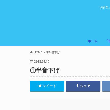
「保育塾
ホーム
「
HOME
①半音下げ
2018.04.10
①半音下げ
ツイート
シェア