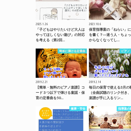
2025.1.26
2023.10.6
「子どもはやりたいけど大人は
保育指導案の「ねらい」に
やってほしくない遊び」の対応
を書く？―迷う人・ちょっ
を考える（第2回…
からなくなってし…
簡単に弾ける定番曲
ピアノ
2019.2.21
2019.2.14
【簡単・無料のピアノ楽譜】コ
毎日の保育で使える3月の
ード３つ以下で弾ける童謡・保
（全曲試聴のリンク付き、
育の定番曲を50…
楽譜が手に入るリン…
健康・安全
指導案の