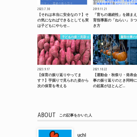
2023.7.30
2019.11.21
【それは本当に安全なの？】そ
「育ちの連続性」を踏まえ
の気になればできるとしても実
育指導案の「ねらい」３つ
は子どもにやらせ…
き方
子どもの姿・見取り
書類仕事の
2023.9.17
2021.10.22
【保育の振り返りやってま
【運動会・秋祭り・発表会
す？】芋掘りで見られた姿から
事の振り返りのとき同時に
次の保育を考える
の起案がほとんど…
ABOUT
この記事をかいた人
uchi