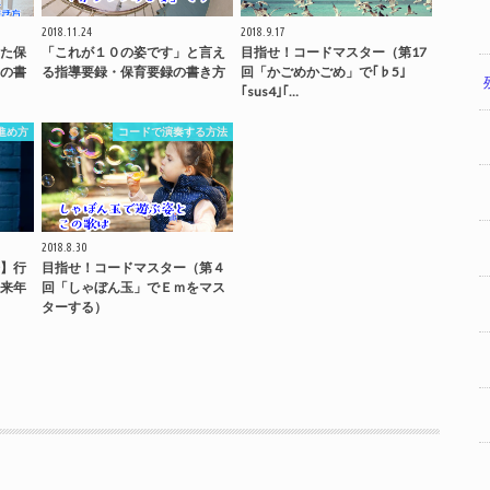
2018.11.24
2018.9.17
た保
「これが１０の姿です」と言え
目指せ！コードマスター（第17
の書
る指導要録・保育要録の書き方
回「かごめかごめ」で｢♭5｣
｢sus4｣｢…
進め方
コードで演奏する方法
2018.8.30
】行
目指せ！コードマスター（第４
来年
回「しゃぼん玉」でＥｍをマス
ターする）