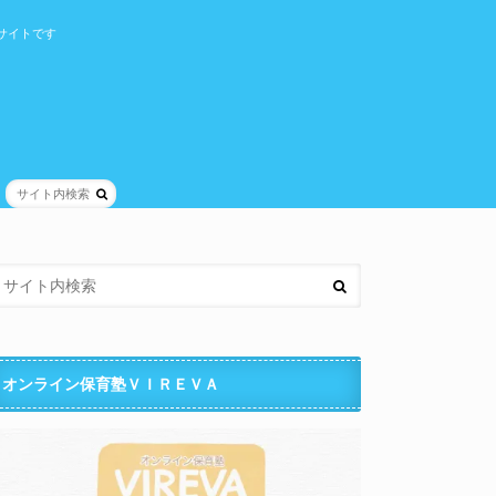
サイトです
オンライン保育塾ＶＩＲＥＶＡ