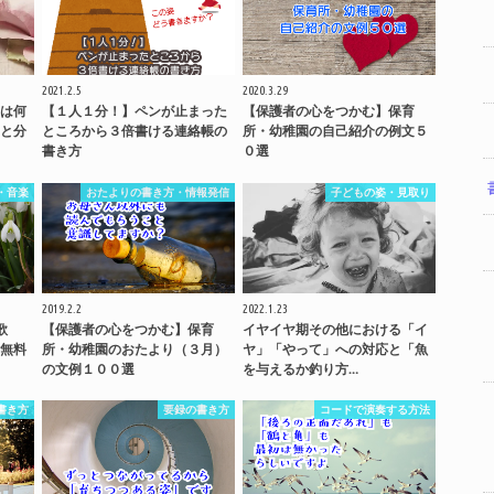
2021.2.5
2020.3.29
は何
【１人１分！】ペンが止まった
【保護者の心をつかむ】保育
と分
ところから３倍書ける連絡帳の
所・幼稚園の自己紹介の例文５
書き方
０選
・音楽
おたよりの書き方・情報発信
子どもの姿・見取り
2019.2.2
2022.1.23
歌
【保護者の心をつかむ】保育
イヤイヤ期その他における「イ
無料
所・幼稚園のおたより（３月）
ヤ」「やって」への対応と「魚
の文例１００選
を与えるか釣り方…
書き方
要録の書き方
コードで演奏する方法