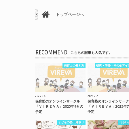
トップページへ
RECOMMEND
こちらの記事も人気です。
保育士の働き方
研究・研修・その他アイ
2025.9.4
2025.7.2
保育塾のオンラインサークル
保育塾のオンラインサーク
「ＶＩＲＥＶＡ」2025年9月の
「ＶＩＲＥＶＡ」2025年
予定
予定
子どもの姿・見取り
ねらい