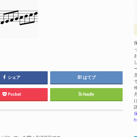
シェア
はてブ
Pocket
feedly
h