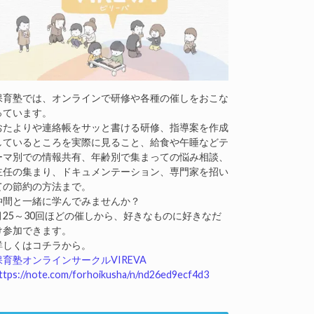
保育塾では、オンラインで研修や各種の催しをおこな
っています。
おたよりや連絡帳をサッと書ける研修、指導案を作成
しているところを実際に見ること、給食や午睡などテ
ーマ別での情報共有、年齢別で集まっての悩み相談、
主任の集まり、ドキュメンテーション、専門家を招い
ての節約の方法まで。
仲間と一緒に学んでみませんか？
月25～30回ほどの催しから、好きなものに好きなだ
け参加できます。
詳しくはコチラから。
保育塾オンラインサークルVIREVA
ttps://note.com/forhoikusha/n/nd26ed9ecf4d3