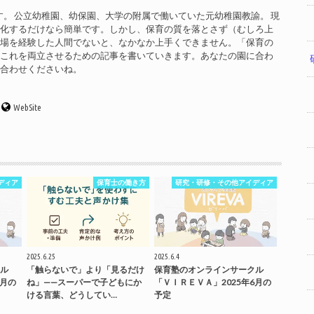
す。 公立幼稚園、幼保園、大学の附属で働いていた元幼稚園教諭。 現
率化するだけなら簡単です。しかし、保育の質を落とさず（むしろ上
現場を経験した人間でないと、なかなか上手くできません。「保育の
」これを両立させるための記事を書いていきます。あなたの園に合わ
い合わせくださいね。
WebSite
ディア
保育士の働き方
研究・研修・その他アイディア
2025.6.25
2025.6.4
ル
「触らないで」より「見るだけ
保育塾のオンラインサークル
7月の
ね」——スーパーで子どもにか
「ＶＩＲＥＶＡ」2025年6月の
ける言葉、どうしてい…
予定