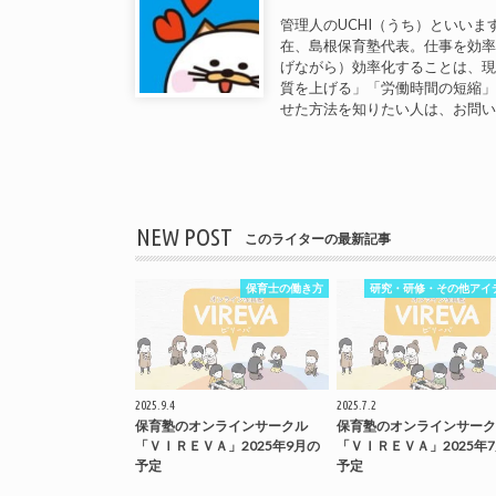
管理人のUCHI（うち）といいま
在、島根保育塾代表。仕事を効
げながら）効率化することは、
質を上げる」「労働時間の短縮
せた方法を知りたい人は、お問
NEW POST
このライターの最新記事
保育士の働き方
研究・研修・その他アイ
2025.9.4
2025.7.2
保育塾のオンラインサークル
保育塾のオンラインサーク
「ＶＩＲＥＶＡ」2025年9月の
「ＶＩＲＥＶＡ」2025年
予定
予定