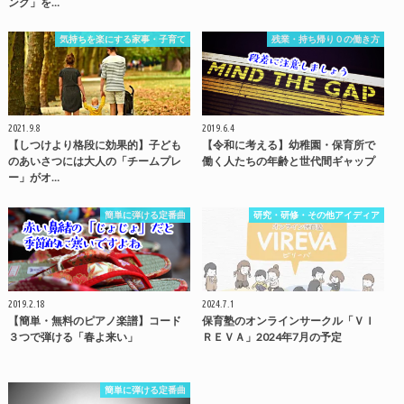
ング」を…
気持ちを楽にする家事・子育て
残業・持ち帰り０の働き方
2021.9.8
2019.6.4
【しつけより格段に効果的】子ども
【令和に考える】幼稚園・保育所で
のあいさつには大人の「チームプレ
働く人たちの年齢と世代間ギャップ
ー」がオ…
簡単に弾ける定番曲
研究・研修・その他アイディア
2019.2.18
2024.7.1
【簡単・無料のピアノ楽譜】コード
保育塾のオンラインサークル「ＶＩ
３つで弾ける「春よ来い」
ＲＥＶＡ」2024年7月の予定
簡単に弾ける定番曲