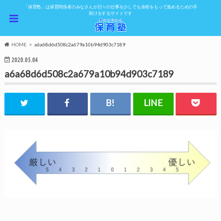
「保育塾」は保育関係者のみなさんが日々の仕事を少しでも余裕をもって進めるための手
助けをするサイトです
HOME
a6a68d6d508c2a679a10b94d903c7189
2020.05.04
a6a68d6d508c2a679a10b94d903c7189