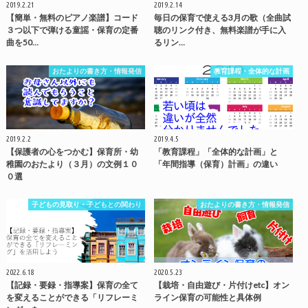
2019.2.21
2019.2.14
【簡単・無料のピアノ楽譜】コード
毎日の保育で使える3月の歌（全曲試
３つ以下で弾ける童謡・保育の定番
聴のリンク付き、無料楽譜が手に入
曲を50…
るリン…
おたよりの書き方・情報発信
教育課程・全体的な計画
2019.2.2
2019.4.5
【保護者の心をつかむ】保育所・幼
「教育課程」「全体的な計画」と
稚園のおたより（３月）の文例１０
「年間指導（保育）計画」の違い
０選
子どもの見取り・子どもとの関わり
おたよりの書き方・情報発信
2022.6.18
2020.5.23
【記録・要録・指導案】保育の全て
【栽培・自由遊び・片付けetc】オン
を変えることができる「リフレーミ
ライン保育の可能性と具体例