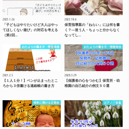
2025.1.26
2023.10.6
「子どもはやりたいけど大人はやっ
保育指導案の「ねらい」には何を書
てほしくない遊び」の対応を考える
く？―迷う人・ちょっと分からなく
（第2回…
なってし…
おたよりの書き方・情報発信
おたよりの書き方・情報発信
2021.2.5
2020.3.29
【１人１分！】ペンが止まったとこ
【保護者の心をつかむ】保育所・幼
ろから３倍書ける連絡帳の書き方
稚園の自己紹介の例文５０選
簡単に弾ける定番曲
ピアノ・音楽