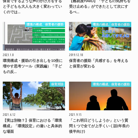
保育でするような声のかけ方をする
【難易度HARD】「子どもの気持ちを
と子どもも大人も大きく変わってい
受け止める」ができたとして次にす
くのでは…
るべ…
環境の構成、保育者の援助
環境の構成、保育者の援助
2023.1.8
2019.12.18
環境構成・援助の引き出しを10倍に
保育者の援助「共感する」を考える
増やす思考ツール（実践編）「子ど
と保育が変わる
もの反…
保育用語
環境の構成、保育者の援助
2021.6.12
2021.9.15
【実は別物？】保育における「環境
「これ明日どうしようか」という質
構成」「環境設定」の違いと具体的
問１つで全てが上手くいく話(年長の
な場面
後半向け)