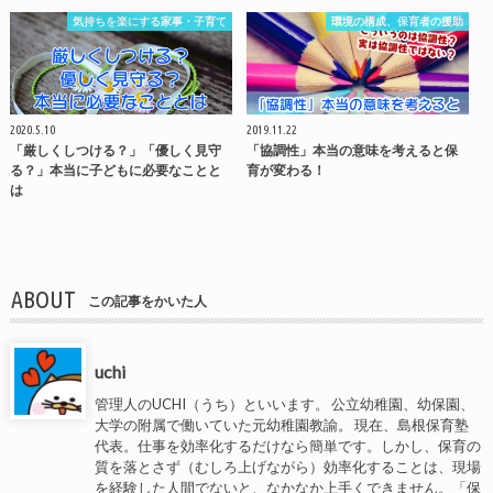
気持ちを楽にする家事・子育て
環境の構成、保育者の援助
2020.5.10
2019.11.22
「厳しくしつける？」「優しく見守
「協調性」本当の意味を考えると保
る？」本当に子どもに必要なことと
育が変わる！
は
ABOUT
この記事をかいた人
uchi
管理人のUCHI（うち）といいます。 公立幼稚園、幼保園、
大学の附属で働いていた元幼稚園教諭。 現在、島根保育塾
代表。仕事を効率化するだけなら簡単です。しかし、保育の
質を落とさず（むしろ上げながら）効率化することは、現場
を経験した人間でないと、なかなか上手くできません。「保