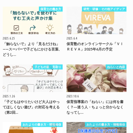
保育士の働き方
研究・研修・その他アイディア
2025.6.25
2025.6.4
「触らないで」より「見るだけね」
保育塾のオンラインサークル「ＶＩ
——スーパーで子どもにかける言葉、
ＲＥＶＡ」2025年6月の予定
どうし…
子どもの姿・見取り
ねらいと内容
2025.1.26
2023.10.6
「子どもはやりたいけど大人はやっ
保育指導案の「ねらい」には何を書
てほしくない遊び」の対応を考える
く？―迷う人・ちょっと分からなく
（第2回…
なってし…
おたよりの書き方・情報発信
おたよりの書き方・情報発信