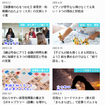
2019.2.2
2018.6.25
【保護者の心をつかむ】保育所・幼
ピアノが苦手なら弾けなくても良
稚園のおたより（３月）の文例１０
い！３つの理由と対処法
０選
残業・持ち帰り０の働き方
絵画・製作・壁面
2019.5.30
2023.8.19
【鍵は司会にアリ】会議の時間を劇
【子どもが絵を描くときも対話をし
的に短縮する３つの場面設定と司会
よう】絵を褒めるのではなく「絵で
の言葉
語る」を…
指導案の書き方
コードで演奏する方法
2018.10.7
2018.8.31
伝わりやすい保育指導案の書き方
目指せ！コードマスター（第６回
【ボキャブラリー（語彙）を増やし
「きらきらぼし」で定番リズム２を