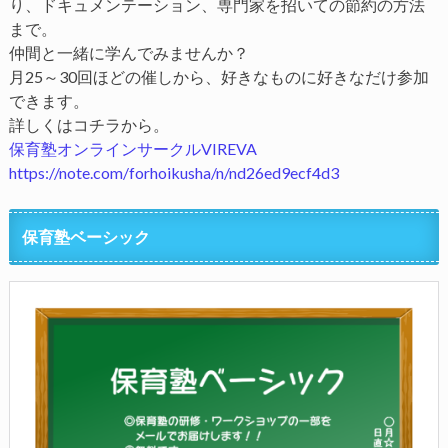
り、ドキュメンテーション、専門家を招いての節約の方法
まで。
仲間と一緒に学んでみませんか？
月25～30回ほどの催しから、好きなものに好きなだけ参加
できます。
詳しくはコチラから。
保育塾オンラインサークルVIREVA
https://note.com/forhoikusha/n/nd26ed9ecf4d3
保育塾ベーシック