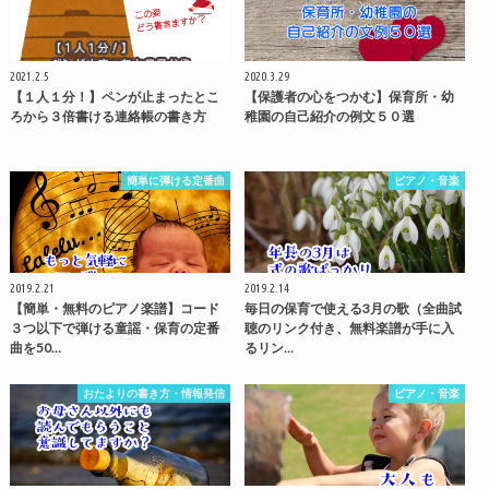
2021.2.5
2020.3.29
【１人１分！】ペンが止まったとこ
【保護者の心をつかむ】保育所・幼
ろから３倍書ける連絡帳の書き方
稚園の自己紹介の例文５０選
簡単に弾ける定番曲
ピアノ・音楽
2019.2.21
2019.2.14
【簡単・無料のピアノ楽譜】コード
毎日の保育で使える3月の歌（全曲試
３つ以下で弾ける童謡・保育の定番
聴のリンク付き、無料楽譜が手に入
曲を50…
るリン…
おたよりの書き方・情報発信
ピアノ・音楽