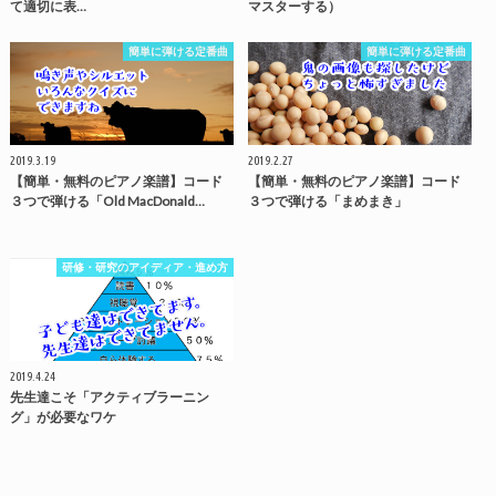
て適切に表…
マスターする）
簡単に弾ける定番曲
簡単に弾ける定番曲
2019.3.19
2019.2.27
【簡単・無料のピアノ楽譜】コード
【簡単・無料のピアノ楽譜】コード
３つで弾ける「Old MacDonald…
３つで弾ける「まめまき」
研修・研究のアイディア・進め方
2019.4.24
先生達こそ「アクティブラーニン
グ」が必要なワケ