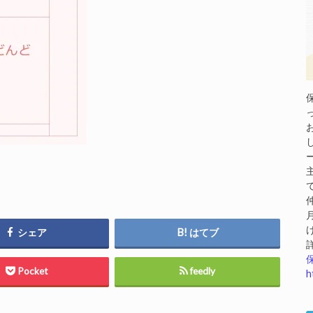
シェア
はてブ
Pocket
feedly
h