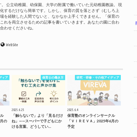
す。 公立幼稚園、幼保園、大学の附属で働いていた元幼稚園教諭。 現
率化するだけなら簡単です。しかし、保育の質を落とさず（むしろ上
現場を経験した人間でないと、なかなか上手くできません。「保育の
」これを両立させるための記事を書いていきます。あなたの園に合わ
い合わせくださいね。
WebSite
ディア
保育士の働き方
研究・研修・その他アイディア
2025.6.25
2025.6.4
ル
「触らないで」より「見るだけ
保育塾のオンラインサークル
7月の
ね」——スーパーで子どもにか
「ＶＩＲＥＶＡ」2025年6月の
ける言葉、どうしてい…
予定