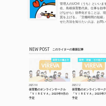
管理人のUCHI（うち）といいま
在、島根保育塾代表。仕事を効
げながら）効率化することは、
質を上げる」「労働時間の短縮
せた方法を知りたい人は、お問
NEW POST
このライターの最新記事
保育士の働き方
研究・研修・その他アイ
2025.9.4
2025.7.2
保育塾のオンラインサークル
保育塾のオンラインサーク
「ＶＩＲＥＶＡ」2025年9月の
「ＶＩＲＥＶＡ」2025年
予定
予定