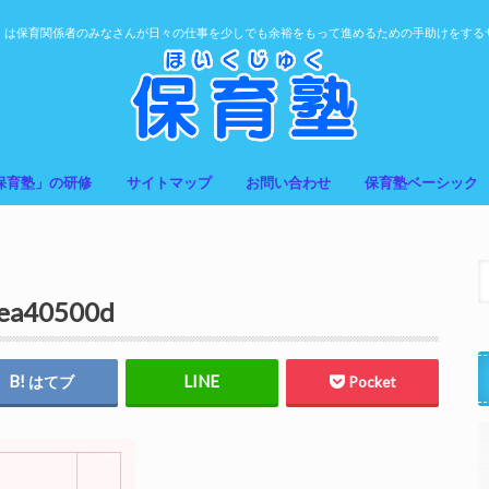
」は保育関係者のみなさんが日々の仕事を少しでも余裕をもって進めるための手助けをする
保育塾」の研修
サイトマップ
お問い合わせ
保育塾ベーシック
ea40500d
はてブ
Pocket