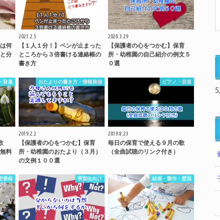
2021.2.5
2020.3.29
は何
【１人１分！】ペンが止まった
【保護者の心をつかむ】保育
と分
ところから３倍書ける連絡帳の
所・幼稚園の自己紹介の例文５
書き方
０選
・音楽
おたよりの書き方・情報発信
ピアノ・音楽
5
2019.2.2
2019.8.23
歌
【保護者の心をつかむ】保育
毎日の保育で使える９月の歌
無料
所・幼稚園のおたより（３月）
（全曲試聴のリンク付き）
の文例１００選
定番曲
実習生向け
絵画・製作・壁面