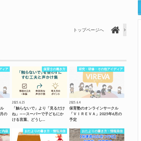
トップページへ
ディア
保育士の働き方
研究・研修・その他アイディア
2025.6.25
2025.6.4
ル
「触らないで」より「見るだけ
保育塾のオンラインサークル
7月の
ね」——スーパーで子どもにか
「ＶＩＲＥＶＡ」2025年6月の
ける言葉、どうし…
予定
と内容
おたよりの書き方・情報発信
おたよりの書き方・情報発信