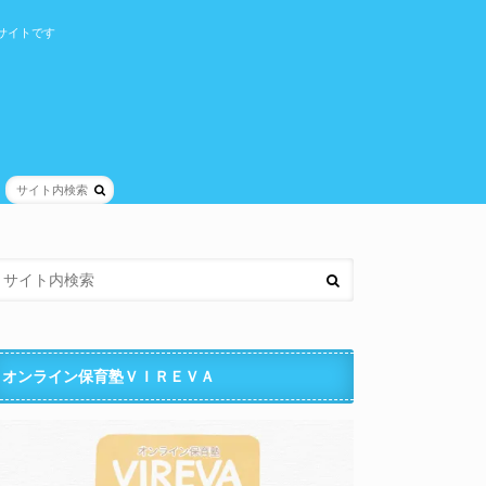
サイトです
オンライン保育塾ＶＩＲＥＶＡ