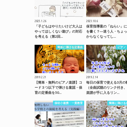
2025.1.26
2023.10.6
「子どもはやりたいけど大人は
保育指導案の「ねらい」に
やってほしくない遊び」の対応
を書く？―迷う人・ちょっ
を考える（第2回…
からなくなってし…
簡単に弾ける定番曲
ピアノ
2019.2.21
2019.2.14
【簡単・無料のピアノ楽譜】コ
毎日の保育で使える3月の
ード３つ以下で弾ける童謡・保
（全曲試聴のリンク付き、
育の定番曲を50…
楽譜が手に入るリン…
保幼小連携・一貫教育
簡単に弾ける