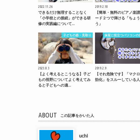
2022.11.26
2019.2.18
できるだけ無理することなく
【簡単・無料のピアノ楽譜
「小学校との接続」ができる研
ード２つで弾ける「ちょう
修の実践編について…
う」
子どもの姿・見取り
保育に役立つパソコンの
2023.8.3
2019.2.9
【よく考えるとこうなる】子ど
【それ危険です】「マクロ
もの視野についてよく考えてみ
効化」をスルーしている人
ると子どもへの適…
ABOUT
この記事をかいた人
uchi