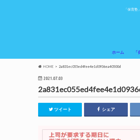
「保育塾
ホーム
「
HOME
2a831ec055ed4fee4e1d0936ea40500d
2021.07.03
2a831ec055ed4fee4e1d0936
ツイート
シェア