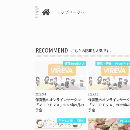
トップページへ
RECOMMEND
こちらの記事も人気です。
保育士の働き方
研究・研修・その他アイ
2025.9.4
2025.7.2
保育塾のオンラインサークル
保育塾のオンラインサーク
「ＶＩＲＥＶＡ」2025年9月の
「ＶＩＲＥＶＡ」2025年
予定
予定
子どもの姿・見取り
ねらい