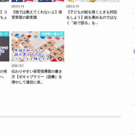
2019.5.14
2023.8.19
】コ
【他では教えてくれないよ】保
【子どもが絵を描くときも対話
ちょ
育実習の新常識
をしよう】絵を褒めるのではな
く「絵で語る」を…
使い方
指導案の書き方
2018.10.7
の有
伝わりやすい保育指導案の書き
へ
方【ボキャブラリー（語彙）を
増やして適切に表…